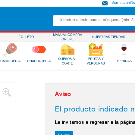
informacion@
MANUAL COMPRA
FOLLETO
NUESTRAS TIENDAS
ONLINE
QUESOS AL
FRUTAS Y
CARNICERÍA
CHARCUTERÍA
BEBIDAS
CORTE
VERDURAS
Aviso
El producto indicado n
Le invitamos a regresar a la págin