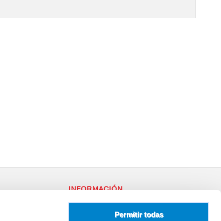
INFORMACIÓN
RY
Política de Privacidad
– 96
Uso de Cookies
Permitir todas
Terminos y Condiciones