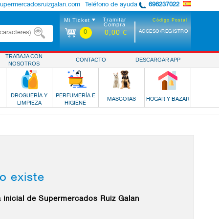
supermercadosruizgalan.com
Teléfono de ayuda
696237022
Tramitar
Mi Ticket
Código Postal
Compra
0
ACCESO/REGISTRO
0,00 €
TRABAJA CON
CONTACTO
DESCARGAR APP
NOSOTROS
DROGUERÍA Y
PERFUMERÍA E
MASCOTAS
HOGAR Y BAZAR
LIMPIEZA
HIGIENE
o existe
a inicial de Supermercados Ruiz Galan