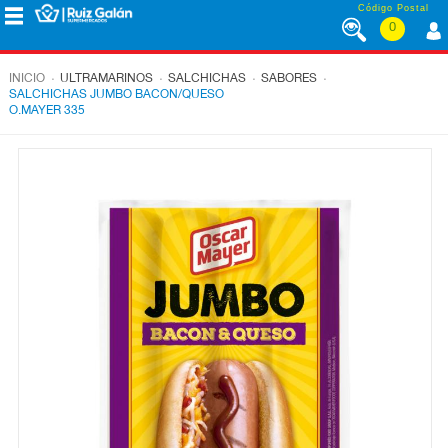
Saltar al contenido
Código Postal
0
MENÚ
CORPORATIVO
.
.
.
.
INICIO
ULTRAMARINOS
SALCHICHAS
SABORES
SALCHICHAS JUMBO BACON/QUESO
O.MAYER 335
ALIMENTACIÓN
DESAYUNO
Y
MERIENDA
LÁCTEOS
CONGELADOS