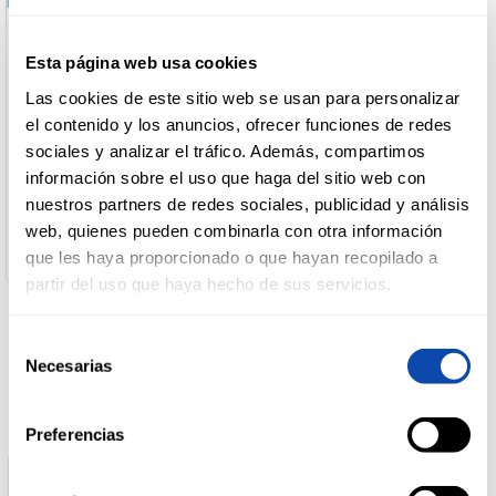
Información General
Ingred. Alérgenos
Info. Nutricional
Utilización
DROGUERÍA
Esta página web usa cookies
Denominación de alimento:
Y LIMPIEZA
SALCHICHAS JUMBO C/BACON Y QUESO OM
Las cookies de este sitio web se usan para personalizar
País de Origen:
el contenido y los anuncios, ofrecer funciones de redes
España
Nombre de Operador:
sociales y analizar el tráfico. Además, compartimos
PERFUMERÍA
Campofrio Food Group S.A.
información sobre el uso que haga del sitio web con
E HIGIENE
Dirección del Operador:
nuestros partners de redes sociales, publicidad y análisis
Avda. de Europa, 24 - 28108 ALCOBENDAS (Madrid) España
web, quienes pueden combinarla con otra información
Cantidad neta:
335 gr
que les haya proporcionado o que hayan recopilado a
MASCOTAS
partir del uso que haya hecho de sus servicios.
Selección
Productos relacionados
HOGAR
Necesarias
de
Y
BAZAR
consentimiento
Preferencias