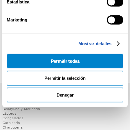
Estadística
Marketing
Mostrar detalles
ELPOZO
ELPOZO
SALCHICHAS BIG CLASSIC
SALCHICHAS BIG QUESO
Permitir todas
ELPOZO P-3
ELPOZO P-3
Permitir la selección
Denegar
SUPERMERCADO
Alimentación
Desayuno y Merienda
Lácteos
Congelados
Carnicería
Charcutería