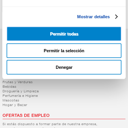
REFRESCO DR PEPPER
REFRESCO COLA ZERO
33CL
ZERO ALTEZA 2L
Mostrar detalles
Permitir todas
SUPERMERCADO
Permitir la selección
Alimentación
Desayuno y Merienda
Lácteos
Congelados
Denegar
Carnicería
Charcutería
Quesos al Corte
Frutas y Verduras
Bebidas
Droguería y Limpieza
Perfumería e Higiene
Mascotas
Hogar y Bazar
OFERTAS DE EMPLEO
Si estás dispuesto a formar parte de nuestra empresa,