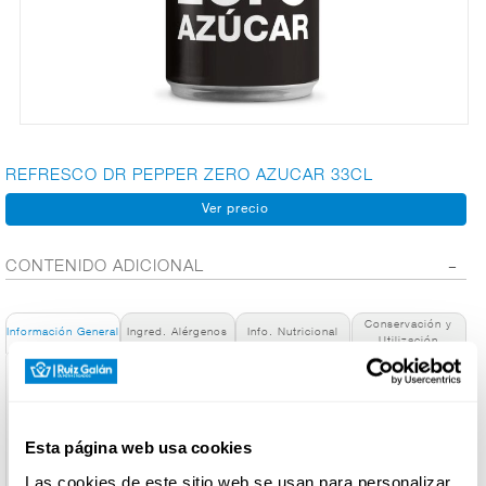
CARNICERÍA
CHARCUTERÍA
REFRESCO DR PEPPER ZERO AZUCAR 33CL
QUESOS
AL
CORTE
CONTENIDO ADICIONAL
Conservación y
Información General
Ingred. Alérgenos
Info. Nutricional
Utilización
FRUTAS Y
VERDURAS
Denominación de bebida:
Bebida refrescante aromatizada. Con edulcorantes.
Nombre del Operador:
Esta página web usa cookies
Schweppes, S.A.
BEBIDAS
Dirección del Operador:
Las cookies de este sitio web se usan para personalizar