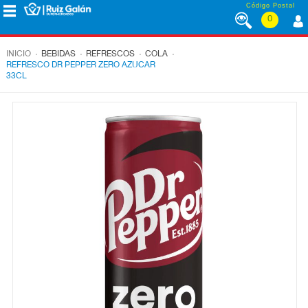
Saltar al contenido
Código Postal
0
MENÚ
CORPORATIVO
.
.
.
.
INICIO
BEBIDAS
REFRESCOS
COLA
REFRESCO DR PEPPER ZERO AZUCAR
33CL
ALIMENTACIÓN
DESAYUNO
Y
MERIENDA
LÁCTEOS
CONGELADOS