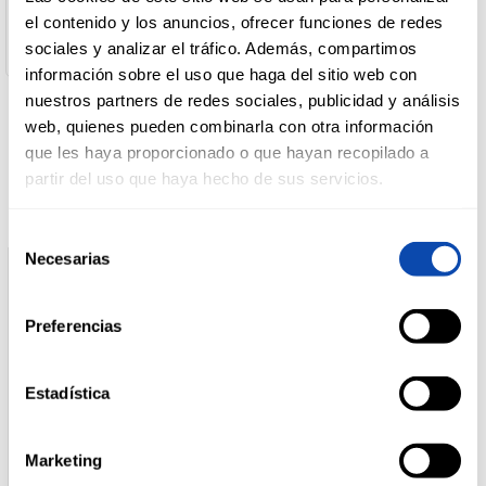
C/ Mahonia 2, 5ª planta - 28043 Madrid
el contenido y los anuncios, ofrecer funciones de redes
Cantidad Neta:
33 cl
sociales y analizar el tráfico. Además, compartimos
DROGUERÍA
Y LIMPIEZA
información sobre el uso que haga del sitio web con
nuestros partners de redes sociales, publicidad y análisis
web, quienes pueden combinarla con otra información
Productos relacionados
que les haya proporcionado o que hayan recopilado a
PERFUMERÍA
E HIGIENE
partir del uso que haya hecho de sus servicios.
Selección
Necesarias
MASCOTAS
de
consentimiento
Preferencias
HOGAR
Y
BAZAR
Estadística
Marketing
ALTEZA