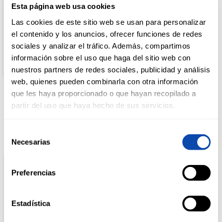
Esta página web usa cookies
España
Nombre de Operador:
Las cookies de este sitio web se usan para personalizar
Cocope, SC
DROGUERÍA
Y LIMPIEZA
el contenido y los anuncios, ofrecer funciones de redes
Dirección del Operador:
Camino Llanillos, s/n 47300 Peñafiel, Valladolid
sociales y analizar el tráfico. Además, compartimos
Cantidad neta:
información sobre el uso que haga del sitio web con
75 c3
nuestros partners de redes sociales, publicidad y análisis
PERFUMERÍA
E HIGIENE
web, quienes pueden combinarla con otra información
que les haya proporcionado o que hayan recopilado a
Productos relacionados
partir del uso que haya hecho de sus servicios.
MASCOTAS
Selección
Necesarias
de
consentimiento
HOGAR
Y
Preferencias
BAZAR
Estadística