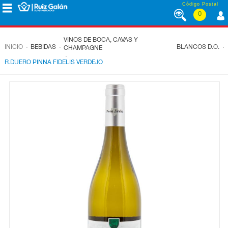
Saltar al contenido
Código Postal
0
MENÚ
CORPORATIVO
VINOS DE BOCA, CAVAS Y
.
.
.
INICIO
BEBIDAS
BLANCOS D.O.
CHAMPAGNE
.
R.DUERO PINNA FIDELIS VERDEJO
ALIMENTACIÓN
DESAYUNO
Y
MERIENDA
LÁCTEOS
CONGELADOS