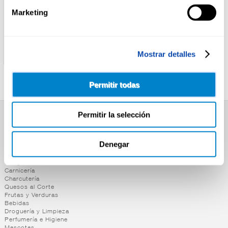
Marketing
YLLERA
VINO BLANCO AFRUTADO
YLLERA ZERO BLANCO
Mostrar detalles
PATO COLORADO
FRIZZANTE 75CL
Permitir todas
Permitir la selección
SUPERMERCADO
Alimentación
Denegar
Desayuno y Merienda
Lácteos
Congelados
Carnicería
Charcutería
Quesos al Corte
Frutas y Verduras
Bebidas
Droguería y Limpieza
Perfumería e Higiene