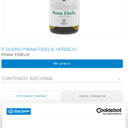
CARNICERÍA
CHARCUTERÍA
R.DUERO PINNA FIDELIS VERDEJO
PINNA FIDELIS
QUESOS
AL
CORTE
CONTENIDO ADICIONAL
FRUTAS Y
VERDURAS
Información General
Ingred. Alérgenos
Denominación de alimento:
Vino blanco verdejo 2019 D.O. Rueda Pinna Fidelis botella
BEBIDAS
75cl
País de Origen: