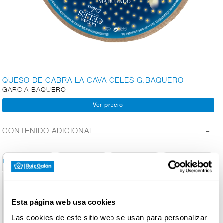
CARNICERÍA
CHARCUTERÍA
QUESO DE CABRA LA CAVA CELES G.BAQUERO
GARCIA BAQUERO
QUESOS
AL
CORTE
CONTENIDO ADICIONAL
Conservación y
FRUTAS Y
Información General
Ingred. Alérgenos
Info. Nutricional
Utilización
VERDURAS
Denominación de alimento:
QUESO DE CABRA
Esta página web usa cookies
BEBIDAS
Las cookies de este sitio web se usan para personalizar