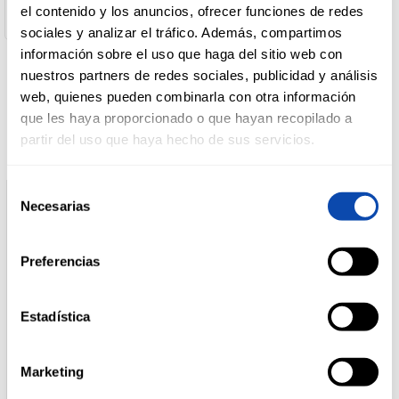
el contenido y los anuncios, ofrecer funciones de redes
sociales y analizar el tráfico. Además, compartimos
DROGUERÍA
información sobre el uso que haga del sitio web con
Y LIMPIEZA
nuestros partners de redes sociales, publicidad y análisis
Productos relacionados
web, quienes pueden combinarla con otra información
que les haya proporcionado o que hayan recopilado a
PERFUMERÍA
partir del uso que haya hecho de sus servicios.
E HIGIENE
Selección
Necesarias
de
MASCOTAS
consentimiento
Preferencias
HOGAR
Y
BAZAR
Estadística
Marketing
ANTAÑO
EL ABUELO
QUESO CABRA AÑEJO
QUESO CABRA CURADO