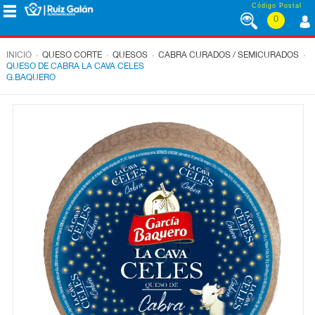
Saltar al contenido
Código Postal
0
MENÚ
CORPORATIVO
.
.
.
.
INICIO
QUESO CORTE
QUESOS
CABRA CURADOS / SEMICURADOS
QUESO DE CABRA LA CAVA CELES
G.BAQUERO
ALIMENTACIÓN
DESAYUNO
Y
MERIENDA
LÁCTEOS
CONGELADOS