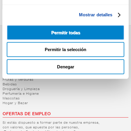
ANTAÑO
S/LACTOSA EL ABUELO
Mostrar detalles
Permitir todas
SUPERMERCADO
Alimentación
Permitir la selección
Desayuno y Merienda
Lácteos
Congelados
Carnicería
Denegar
Charcutería
Quesos al Corte
Frutas y Verduras
Bebidas
Droguería y Limpieza
Perfumería e Higiene
Mascotas
Hogar y Bazar
OFERTAS DE EMPLEO
Si estás dispuesto a formar parte de nuestra empresa,
con valores, que apuesta por las personas,