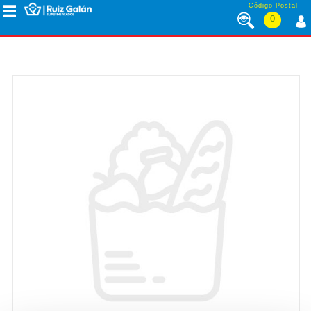
Saltar al contenido
Código Postal
0
MENÚ
CORPORATIVO
ALIMENTACIÓN
DESAYUNO
Y
MERIENDA
LÁCTEOS
CONGELADOS