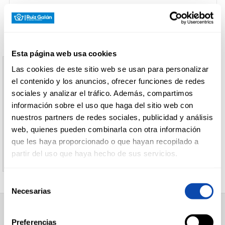
CARNICERÍA
Esta página web usa cookies
CHARCUTERÍA
Las cookies de este sitio web se usan para personalizar
Aviso
el contenido y los anuncios, ofrecer funciones de redes
sociales y analizar el tráfico. Además, compartimos
El producto indicado no existe
información sobre el uso que haga del sitio web con
QUESOS
AL
nuestros partners de redes sociales, publicidad y análisis
CORTE
Le invitamos a regresar a la página inicial de
web, quienes pueden combinarla con otra información
Supermercados Ruiz Galan
que les haya proporcionado o que hayan recopilado a
partir del uso que haya hecho de sus servicios.
FRUTAS Y
VERDURAS
Selección
Necesarias
de
consentimiento
BEBIDAS
SUPERMERCADO
Preferencias