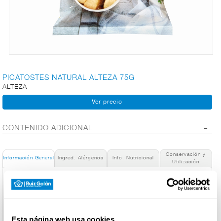
CARNICERÍA
CHARCUTERÍA
PICATOSTES NATURAL ALTEZA 75G
ALTEZA
QUESOS
AL
CORTE
CONTENIDO ADICIONAL
Conservación y
Información General
Ingred. Alérgenos
Info. Nutricional
FRUTAS Y
Utilización
VERDURAS
Denominación de alimento:
Picatostes fritos bolsa 75 g
País de Origen:
BEBIDAS
España
Esta página web usa cookies
Nombre de Operador: