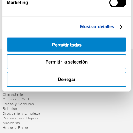
Marketing
ALTEZA
DELEITUM
CRACKER INTEGRAL
MINI TOSTAS C/PASAS
Mostrar detalles
ESPELTA ALTEZA 240G
DELEITUM 120G
Permitir todas
Permitir la selección
SUPERMERCADO
Alimentación
Desayuno y Merienda
Denegar
Lácteos
Congelados
Carnicería
Charcutería
Quesos al Corte
Frutas y Verduras
Bebidas
Droguería y Limpieza
Perfumería e Higiene
Mascotas
Hogar y Bazar