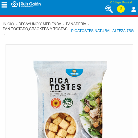
Saltar al contenido
Código Postal
0
MENÚ
CORPORATIVO
.
.
.
INICIO
DESAYUNO Y MERIENDA
PANADERÍA
PAN TOSTADO,CRACKERS Y TOSTAS
PICATOSTES NATURAL ALTEZA 75G
.
ALIMENTACIÓN
DESAYUNO
Y
MERIENDA
LÁCTEOS
CONGELADOS