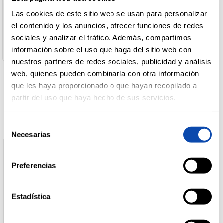
Desarrollo De Marcas
Las cookies de este sitio web se usan para personalizar
Dirección del Operador:
el contenido y los anuncios, ofrecer funciones de redes
DROGUERÍA
C/Araba 5 20305 IRUN GUIPUZCOA España
Y LIMPIEZA
sociales y analizar el tráfico. Además, compartimos
Cantidad neta:
75 gr
información sobre el uso que haga del sitio web con
nuestros partners de redes sociales, publicidad y análisis
PERFUMERÍA
web, quienes pueden combinarla con otra información
E HIGIENE
que les haya proporcionado o que hayan recopilado a
Productos relacionados
partir del uso que haya hecho de sus servicios.
MASCOTAS
Selección
Necesarias
de
consentimiento
HOGAR
Preferencias
Y
BAZAR
Estadística