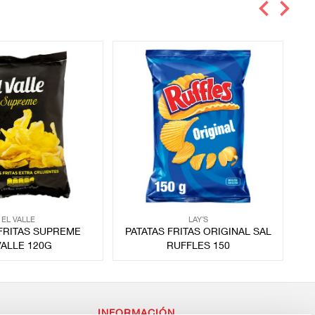
EL VALLE
LAY´S
 FRITAS SUPREME
PATATAS FRITAS ORIGINAL SAL
P
VALLE 120G
RUFFLES 150
INFORMACIÓN