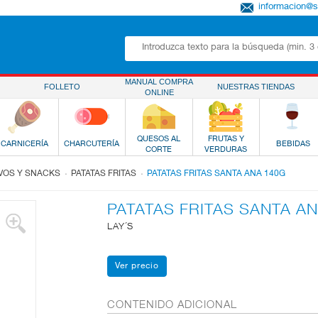
informacion@
MANUAL COMPRA
FOLLETO
NUESTRAS TIENDAS
ONLINE
QUESOS AL
FRUTAS Y
CARNICERÍA
CHARCUTERÍA
BEBIDAS
CORTE
VERDURAS
.
.
IVOS Y SNACKS
PATATAS FRITAS
PATATAS FRITAS SANTA ANA 140G
PATATAS FRITAS SANTA A
LAY´S
CONTENIDO ADICIONAL