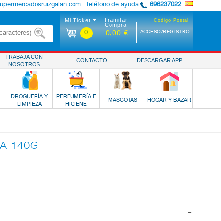
supermercadosruizgalan.com
Teléfono de ayuda
696237022
Tramitar
Mi Ticket
Código Postal
Compra
0
ACCESO/REGISTRO
0,00 €
TRABAJA CON
CONTACTO
DESCARGAR APP
NOSOTROS
DROGUERÍA Y
PERFUMERÍA E
MASCOTAS
HOGAR Y BAZAR
LIMPIEZA
HIGIENE
NA 140G