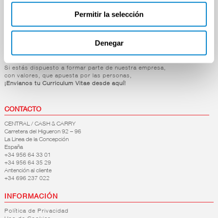
Bebidas
Droguería y Limpieza
Permitir la selección
Perfumería e Higiene
Mascotas
Hogar y Bazar
Denegar
OFERTAS DE EMPLEO
Si estás dispuesto a formar parte de nuestra empresa,
con valores, que apuesta por las personas,
¡Envianos tu Curriculum Vitae desde aquí!
CONTACTO
CENTRAL / CASH & CARRY
Carretera del Higueron 92 – 96
La Linea de la Concepción
España
+34 956 64 33 01
+34 956 64 35 29
Antención al cliente
+34 696 237 022
INFORMACIÓN
Política de Privacidad