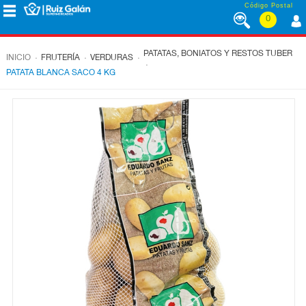
Saltar al contenido
Código Postal
0
MENÚ
CORPORATIVO
PATATAS, BONIATOS Y RESTOS TUBER
.
.
.
INICIO
FRUTERÍA
VERDURAS
.
PATATA BLANCA SACO 4 KG
ALIMENTACIÓN
DESAYUNO
Y
MERIENDA
LÁCTEOS
CONGELADOS