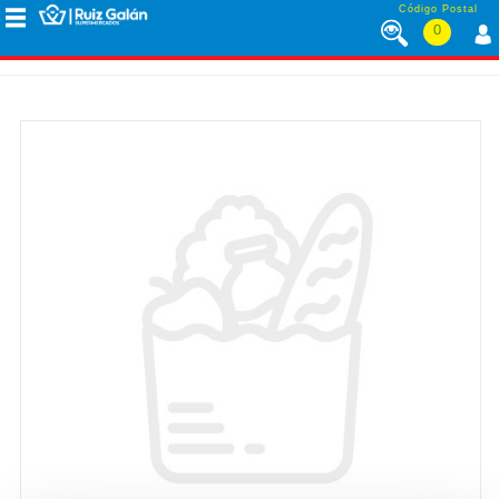
Saltar al contenido
Código Postal
0
MENÚ
CORPORATIVO
ALIMENTACIÓN
DESAYUNO
Y
MERIENDA
LÁCTEOS
CONGELADOS