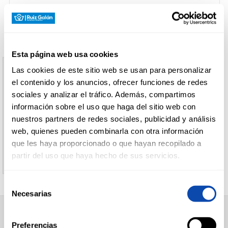
CARNICERÍA
Esta página web usa cookies
CHARCUTERÍA
Las cookies de este sitio web se usan para personalizar
Aviso
el contenido y los anuncios, ofrecer funciones de redes
sociales y analizar el tráfico. Además, compartimos
El producto indicado no existe
información sobre el uso que haga del sitio web con
QUESOS
AL
nuestros partners de redes sociales, publicidad y análisis
CORTE
Le invitamos a regresar a la página inicial de
web, quienes pueden combinarla con otra información
Supermercados Ruiz Galan
que les haya proporcionado o que hayan recopilado a
partir del uso que haya hecho de sus servicios.
FRUTAS Y
VERDURAS
Selección
Necesarias
de
consentimiento
BEBIDAS
SUPERMERCADO
Preferencias