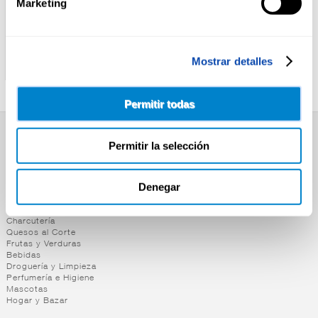
Marketing
ALTEZA
CHOVI
MAYONESA BOCABAJO
MAYONESA ORIGINAL
Mostrar detalles
ALTEZA 500ML
CHOVI 400ML
Permitir todas
SUPERMERCADO
Permitir la selección
Alimentación
Desayuno y Merienda
Denegar
Lácteos
Congelados
Carnicería
Charcutería
Quesos al Corte
Frutas y Verduras
Bebidas
Droguería y Limpieza
Perfumería e Higiene
Mascotas
Hogar y Bazar