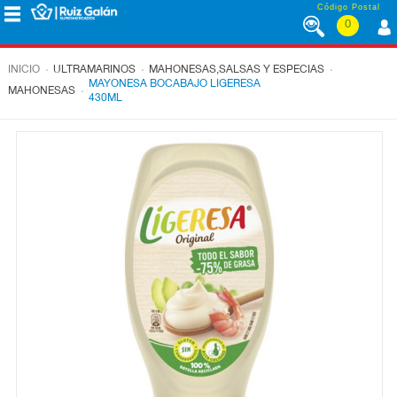
Saltar al contenido
Código Postal
0
MENÚ
CORPORATIVO
.
.
.
INICIO
ULTRAMARINOS
MAHONESAS,SALSAS Y ESPECIAS
MAYONESA BOCABAJO LIGERESA
.
MAHONESAS
430ML
ALIMENTACIÓN
DESAYUNO
Y
MERIENDA
LÁCTEOS
CONGELADOS