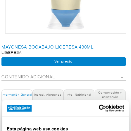
CARNICERÍA
CHARCUTERÍA
MAYONESA BOCABAJO LIGERESA 430ML
LIGERESA
QUESOS
AL
CORTE
CONTENIDO ADICIONAL
Conservación y
FRUTAS Y
Información General
Ingred. Alérgenos
Info. Nutricional
Utilización
VERDURAS
Denominación de alimento:
LIGERESA Light Mayo 12x430ML SQE EB ES
País de Origen:
BEBIDAS
España
Esta página web usa cookies