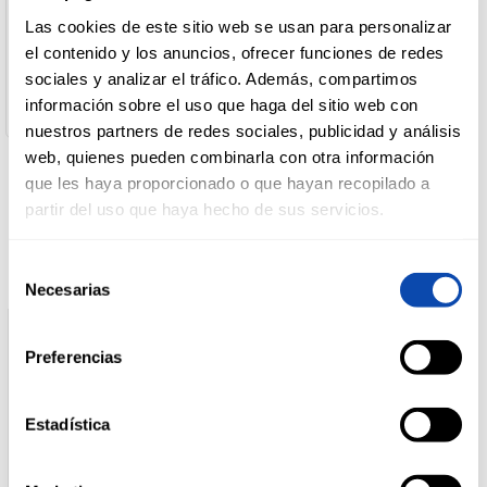
Nombre de Operador:
Unilever Spain
Las cookies de este sitio web se usan para personalizar
Dirección del Operador:
el contenido y los anuncios, ofrecer funciones de redes
DROGUERÍA
C/ Tecnología 19, 08840 Viladecans (Barcelona)
Y LIMPIEZA
sociales y analizar el tráfico. Además, compartimos
Cantidad neta:
información sobre el uso que haga del sitio web con
430 ml
nuestros partners de redes sociales, publicidad y análisis
web, quienes pueden combinarla con otra información
PERFUMERÍA
E HIGIENE
que les haya proporcionado o que hayan recopilado a
Productos relacionados
partir del uso que haya hecho de sus servicios.
MASCOTAS
Selección
Necesarias
de
consentimiento
HOGAR
Preferencias
Y
BAZAR
Estadística