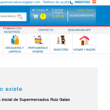
supermercadosruizgalan.com
Teléfono de ayuda
696237022
Tramitar
Mi Ticket
Código Postal
Compra
0
ACCESO/REGISTRO
0,00 €
TRABAJA CON
CONTACTO
DESCARGAR APP
NOSOTROS
DROGUERÍA Y
PERFUMERÍA E
MASCOTAS
HOGAR Y BAZAR
LIMPIEZA
HIGIENE
o existe
a inicial de Supermercados Ruiz Galan