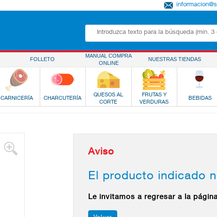
informacion@
MANUAL COMPRA
FOLLETO
NUESTRAS TIENDAS
ONLINE
QUESOS AL
FRUTAS Y
CARNICERÍA
CHARCUTERÍA
BEBIDAS
CORTE
VERDURAS
Aviso
El producto indicado n
Le invitamos a regresar a la págin