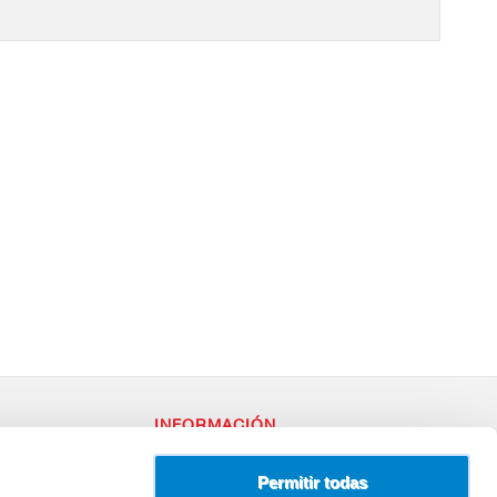
INFORMACIÓN
RY
Política de Privacidad
– 96
Uso de Cookies
Permitir todas
Terminos y Condiciones