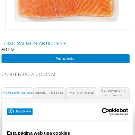
CARNICERÍA
CHARCUTERÍA
LOMO SALMON ARTIQ 250G
ARTIQ
QUESOS
AL
CORTE
CONTENIDO ADICIONAL
Conservación y
Información General
Ingred. Alérgenos
Info. Nutricional
Utilización
FRUTAS Y
VERDURAS
Denominación de alimento:
Salmón Noruego
País de Origen:
España
BEBIDAS
Nombre de Operador:
Esta página web usa cookies