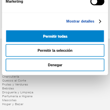
Marketing
ARTIQ
EXKIMO
MEDALLON DE MERLUZA
SOLOMILLO ATUN VACIO
Mostrar detalles
ARTIQ 400G
2U 225G
Permitir todas
Permitir la selección
SUPERMERCADO
Alimentación
Desayuno y Merienda
Denegar
Lácteos
Congelados
Carnicería
Charcutería
Quesos al Corte
Frutas y Verduras
Bebidas
Droguería y Limpieza
Perfumería e Higiene
Mascotas
Hogar y Bazar