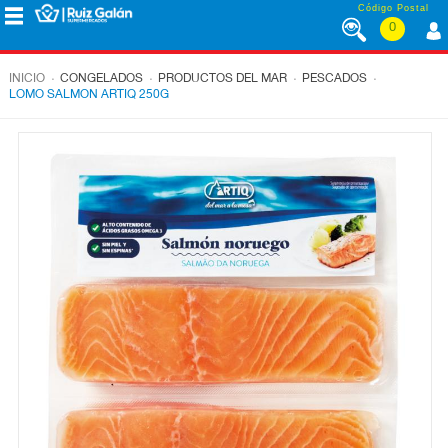
Saltar al contenido
Código Postal
0
MENÚ
CORPORATIVO
.
.
.
.
INICIO
CONGELADOS
PRODUCTOS DEL MAR
PESCADOS
LOMO SALMON ARTIQ 250G
ALIMENTACIÓN
DESAYUNO
Y
MERIENDA
LÁCTEOS
CONGELADOS