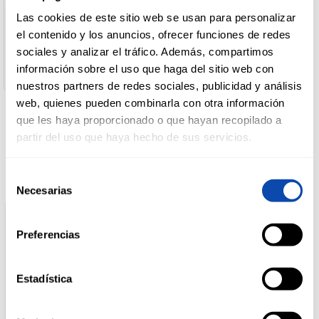
Desarrollo De Marcas
Las cookies de este sitio web se usan para personalizar
Dirección del Operador:
C/Braç de la Creu, Parcela I, 2-8 46520 Puerto de Sagunto
el contenido y los anuncios, ofrecer funciones de redes
DROGUERÍA
Valencia España
Y LIMPIEZA
sociales y analizar el tráfico. Además, compartimos
Peso escurrido:
información sobre el uso que haga del sitio web con
250 gr
nuestros partners de redes sociales, publicidad y análisis
web, quienes pueden combinarla con otra información
PERFUMERÍA
E HIGIENE
que les haya proporcionado o que hayan recopilado a
Productos relacionados
partir del uso que haya hecho de sus servicios.
MASCOTAS
Selección
Necesarias
de
consentimiento
HOGAR
Preferencias
Y
BAZAR
Estadística