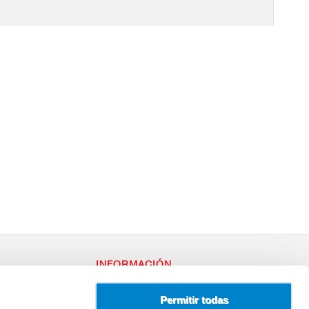
INFORMACIÓN
RY
Política de Privacidad
– 96
Uso de Cookies
Permitir todas
Terminos y Condiciones