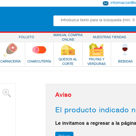
informacion@
MANUAL COMPRA
FOLLETO
NUESTRAS TIENDAS
ONLINE
QUESOS AL
FRUTAS Y
CARNICERÍA
CHARCUTERÍA
BEBIDAS
CORTE
VERDURAS
Aviso
El producto indicado n
Le invitamos a regresar a la págin