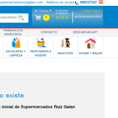
supermercadosruizgalan.com
Teléfono de ayuda
696237022
Tramitar
Mi Ticket
Código Postal
Compra
0
ACCESO/REGISTRO
0,00 €
TRABAJA CON
CONTACTO
DESCARGAR APP
NOSOTROS
DROGUERÍA Y
PERFUMERÍA E
MASCOTAS
HOGAR Y BAZAR
LIMPIEZA
HIGIENE
o existe
a inicial de Supermercados Ruiz Galan