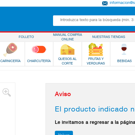
informacion@
MANUAL COMPRA
FOLLETO
NUESTRAS TIENDAS
ONLINE
QUESOS AL
FRUTAS Y
CARNICERÍA
CHARCUTERÍA
BEBIDAS
CORTE
VERDURAS
Aviso
El producto indicado n
Le invitamos a regresar a la págin