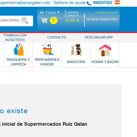
supermercadosruizgalan.com
Teléfono de ayuda
696237022
Tramitar
Mi Ticket
Código Postal
Compra
0
ACCESO/REGISTRO
0,00 €
TRABAJA CON
CONTACTO
DESCARGAR APP
NOSOTROS
DROGUERÍA Y
PERFUMERÍA E
MASCOTAS
HOGAR Y BAZAR
LIMPIEZA
HIGIENE
o existe
a inicial de Supermercados Ruiz Galan