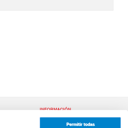
INFORMACIÓN
RY
Política de Privacidad
– 96
Uso de Cookies
Permitir todas
Terminos y Condiciones