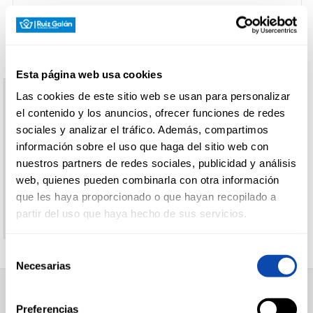
CARNICERÍA
Esta página web usa cookies
CHARCUTERÍA
Las cookies de este sitio web se usan para personalizar
Aviso
el contenido y los anuncios, ofrecer funciones de redes
sociales y analizar el tráfico. Además, compartimos
El producto indicado no existe
información sobre el uso que haga del sitio web con
QUESOS
AL
nuestros partners de redes sociales, publicidad y análisis
CORTE
Le invitamos a regresar a la página inicial de
web, quienes pueden combinarla con otra información
Supermercados Ruiz Galan
que les haya proporcionado o que hayan recopilado a
partir del uso que haya hecho de sus servicios.
FRUTAS Y
VERDURAS
Selección
Necesarias
de
consentimiento
BEBIDAS
SUPERMERCADO
Preferencias