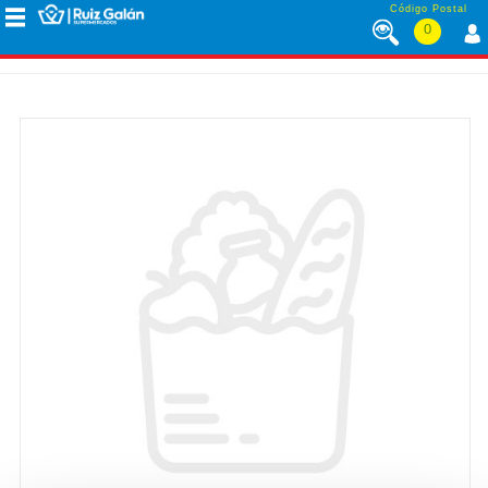
Saltar al contenido
Código Postal
0
MENÚ
CORPORATIVO
ALIMENTACIÓN
DESAYUNO
Y
MERIENDA
LÁCTEOS
CONGELADOS