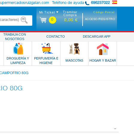
supermercadosruizgalan.com
Teléfono de ayuda
696237022
Tramitar
Mi Ticket
Código Postal
Compra
0
ACCESO/REGISTRO
0,00 €
TRABAJA CON
CONTACTO
DESCARGAR APP
NOSOTROS
DROGUERÍA Y
PERFUMERÍA E
MASCOTAS
HOGAR Y BAZAR
LIMPIEZA
HIGIENE
CAMPOFRIO 80G
IO 80G