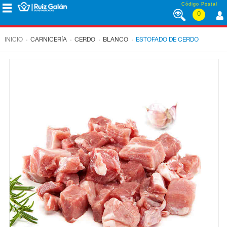
Saltar al contenido
Código Postal
0
MENÚ
CORPORATIVO
.
.
.
.
INICIO
CARNICERÍA
CERDO
BLANCO
ESTOFADO DE CERDO
ALIMENTACIÓN
DESAYUNO
Y
MERIENDA
LÁCTEOS
CONGELADOS