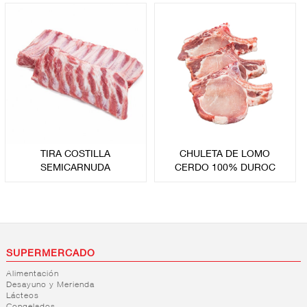
DROGUERÍA
Y LIMPIEZA
PERFUMERÍA
E HIGIENE
TIRA COSTILLA
CHULETA DE LOMO
MASCOTAS
SEMICARNUDA
CERDO 100% DUROC
HOGAR
Y
BAZAR
SUPERMERCADO
Alimentación
Desayuno y Merienda
Lácteos