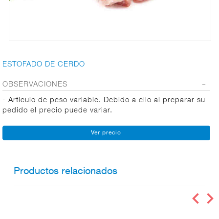
CARNICERÍA
ESTOFADO DE CERDO
CHARCUTERÍA
OBSERVACIONES
- Articulo de peso variable. Debido a ello al preparar su
QUESOS
pedido el precio puede variar.
AL
CORTE
FRUTAS Y
VERDURAS
Productos relacionados
BEBIDAS