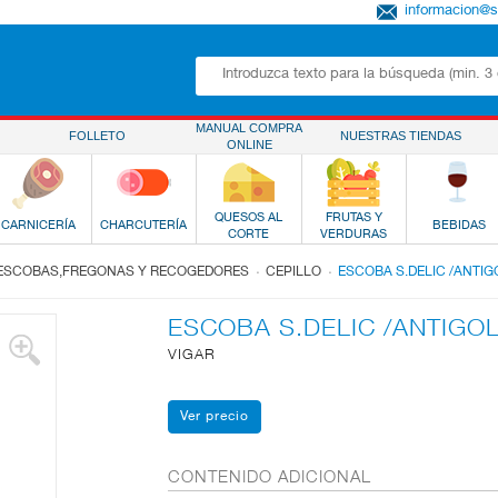
informacion@
MANUAL COMPRA
FOLLETO
NUESTRAS TIENDAS
ONLINE
QUESOS AL
FRUTAS Y
CARNICERÍA
CHARCUTERÍA
BEBIDAS
CORTE
VERDURAS
.
.
ESCOBAS,FREGONAS Y RECOGEDORES
CEPILLO
ESCOBA S.DELIC /ANTI
ESCOBA S.DELIC /ANTIGO
VIGAR
CONTENIDO ADICIONAL