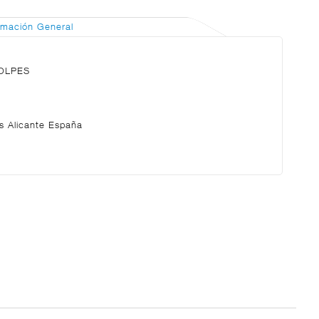
rmación General
OLPES
s Alicante España