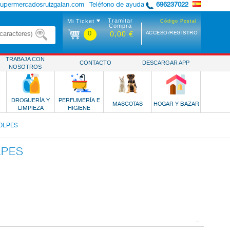
supermercadosruizgalan.com
Teléfono de ayuda
696237022
Tramitar
Mi Ticket
Código Postal
Compra
0
ACCESO/REGISTRO
0,00 €
TRABAJA CON
CONTACTO
DESCARGAR APP
NOSOTROS
DROGUERÍA Y
PERFUMERÍA E
MASCOTAS
HOGAR Y BAZAR
LIMPIEZA
HIGIENE
GOLPES
LPES