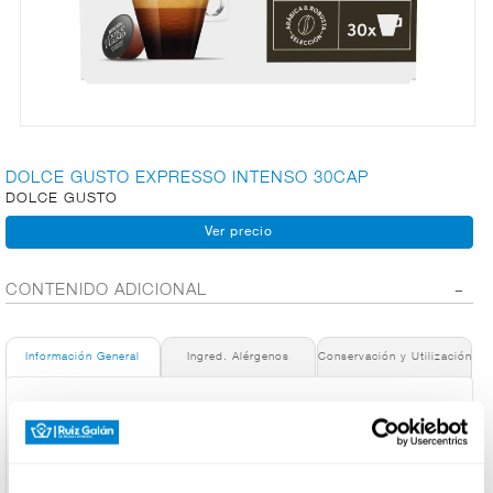
CARNICERÍA
CHARCUTERÍA
DOLCE GUSTO EXPRESSO INTENSO 30CAP
DOLCE GUSTO
QUESOS
AL
CORTE
CONTENIDO ADICIONAL
FRUTAS Y
Información General
Ingred. Alérgenos
Conservación y Utilización
VERDURAS
Denominación de alimento:
NESCAFÉ® Dolce Gusto® Espresso Intenso. Café 30
Cápsulas
BEBIDAS
País de Origen:
España