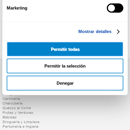
Marketing
ALTEZA
ALTEZA
Mostrar detalles
CAFE CAPS ALUM.EXTRA
CAFE CAPS
INTENSO ALTEZA 20U
ALUM.DESCAF. ALTEZA
20U
Permitir todas
Permitir la selección
SUPERMERCADO
Alimentación
Denegar
Desayuno y Merienda
Lácteos
Congelados
Carnicería
Charcutería
Quesos al Corte
Frutas y Verduras
Bebidas
Droguería y Limpieza
Perfumería e Higiene