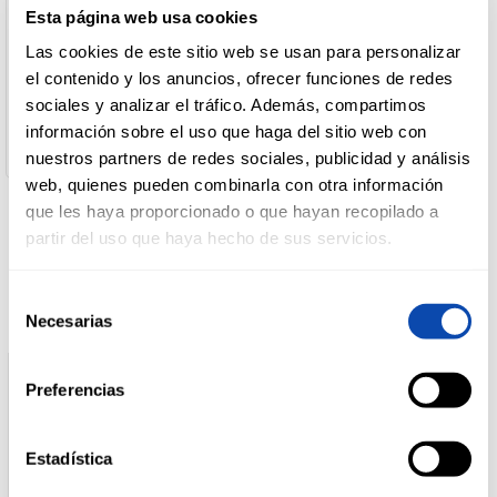
Esta página web usa cookies
Nombre de Operador:
Nestlé España, S.A.
Las cookies de este sitio web se usan para personalizar
DROGUERÍA
Dirección del Operador:
Y LIMPIEZA
el contenido y los anuncios, ofrecer funciones de redes
C/ Clara Campoamor, nº 2 08950 Esplugues de Llobregat
(Barcelona)
sociales y analizar el tráfico. Además, compartimos
Cantidad neta:
información sobre el uso que haga del sitio web con
210 gr
nuestros partners de redes sociales, publicidad y análisis
PERFUMERÍA
E HIGIENE
web, quienes pueden combinarla con otra información
que les haya proporcionado o que hayan recopilado a
partir del uso que haya hecho de sus servicios.
Productos relacionados
MASCOTAS
Selección
Necesarias
de
consentimiento
HOGAR
Y
Preferencias
BAZAR
Estadística