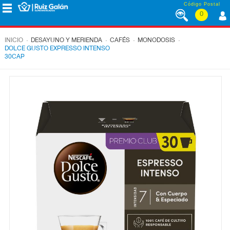
Saltar al contenido
Código Postal
0
MENÚ
CORPORATIVO
.
.
.
.
INICIO
DESAYUNO Y MERIENDA
CAFÉS
MONODOSIS
DOLCE GUSTO EXPRESSO INTENSO
30CAP
ALIMENTACIÓN
DESAYUNO
Y
MERIENDA
LÁCTEOS
CONGELADOS