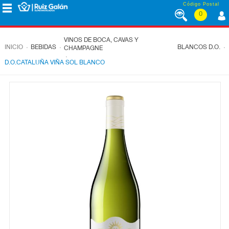
Saltar al contenido
Código Postal
0
MENÚ
CORPORATIVO
VINOS DE BOCA, CAVAS Y
.
.
.
INICIO
BEBIDAS
BLANCOS D.O.
CHAMPAGNE
.
D.O.CATALUÑA VIÑA SOL BLANCO
ALIMENTACIÓN
DESAYUNO
Y
MERIENDA
LÁCTEOS
CONGELADOS