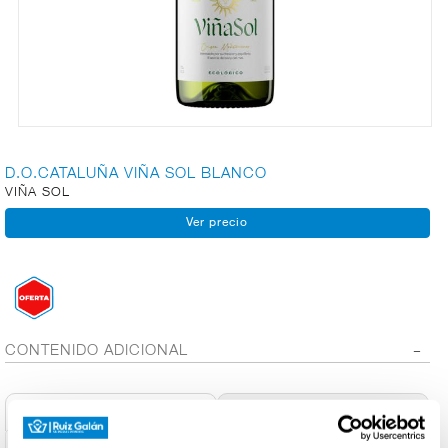
CARNICERÍA
CHARCUTERÍA
D.O.CATALUÑA VIÑA SOL BLANCO
VIÑA SOL
QUESOS
AL
CORTE
FRUTAS Y
VERDURAS
CONTENIDO ADICIONAL
Información General
Ingred. Alérgenos
BEBIDAS