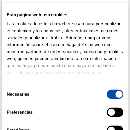
Denominación de alimento:
Vino blanco ecológico Viña Sol botella 750ml
Esta página web usa cookies
DROGUERÍA
País de Origen:
Y LIMPIEZA
España
Las cookies de este sitio web se usan para personalizar
Nombre de Operador:
el contenido y los anuncios, ofrecer funciones de redes
FAMILIA TORRES
sociales y analizar el tráfico. Además, compartimos
Dirección del Operador:
PERFUMERÍA
Miquel Torres i Carbó, 6 - 08720 Vilafranca del Penedès -
información sobre el uso que haga del sitio web con
E HIGIENE
España
nuestros partners de redes sociales, publicidad y análisis
Cantidad neta:
web, quienes pueden combinarla con otra información
750 ml
que les haya proporcionado o que hayan recopilado a
MASCOTAS
partir del uso que haya hecho de sus servicios.
Productos relacionados
Selección
HOGAR
Necesarias
de
Y
BAZAR
consentimiento
Preferencias
Estadística