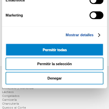
Marketing
Mostrar detalles
YLLERA
VINO BLANCO AFRUTADO
YLLERA ZERO BLANCO
PATO COLORADO
FRIZZANTE 75CL
Permitir todas
Permitir la selección
SUPERMERCADO
Denegar
Alimentación
Desayuno y Merienda
Lácteos
Congelados
Carnicería
Charcutería
Quesos al Corte