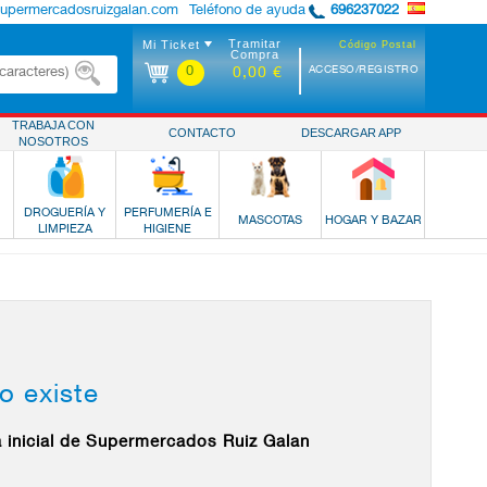
supermercadosruizgalan.com
Teléfono de ayuda
696237022
Tramitar
Mi Ticket
Código Postal
Compra
0
ACCESO/REGISTRO
0,00 €
TRABAJA CON
CONTACTO
DESCARGAR APP
NOSOTROS
DROGUERÍA Y
PERFUMERÍA E
MASCOTAS
HOGAR Y BAZAR
LIMPIEZA
HIGIENE
o existe
a inicial de Supermercados Ruiz Galan