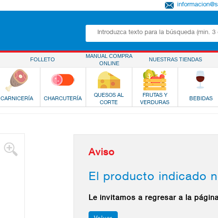
informacion@
MANUAL COMPRA
FOLLETO
NUESTRAS TIENDAS
ONLINE
QUESOS AL
FRUTAS Y
CARNICERÍA
CHARCUTERÍA
BEBIDAS
CORTE
VERDURAS
Aviso
El producto indicado n
Le invitamos a regresar a la págin