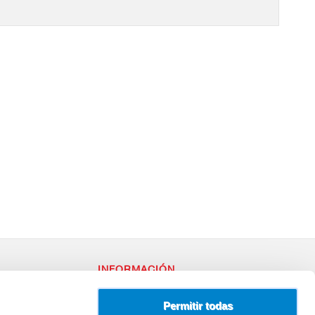
INFORMACIÓN
RY
Política de Privacidad
– 96
Uso de Cookies
Permitir todas
Terminos y Condiciones