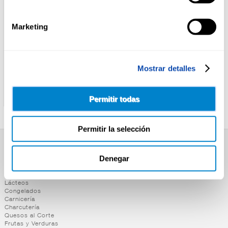
Marketing
Mostrar detalles
CRUZCAMPO
CRUZCAMPO
CERV.CRUZCAMPO
CERV.CRUZCAMPO
BOT.20CL EASY P-6
BOTELLIN 12U
Permitir todas
Permitir la selección
SUPERMERCADO
Denegar
Alimentación
Desayuno y Merienda
Lácteos
Congelados
Carnicería
Charcutería
Quesos al Corte
Frutas y Verduras