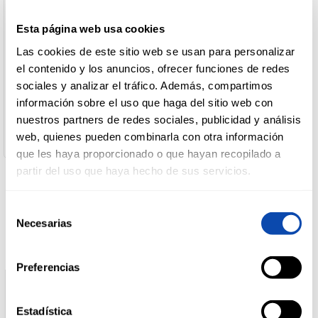
Denominación de alimento:
Esta página web usa cookies
Cruzcampo Cerveza Pilsen Lata, 1x33cl
DROGUERÍA
País de Origen:
Y LIMPIEZA
Las cookies de este sitio web se usan para personalizar
España
el contenido y los anuncios, ofrecer funciones de redes
Nombre de Operador:
Heineken España SA
sociales y analizar el tráfico. Además, compartimos
Dirección del Operador:
información sobre el uso que haga del sitio web con
PERFUMERÍA
Av. De Andalucia 1 - 41007 Sevilla
E HIGIENE
nuestros partners de redes sociales, publicidad y análisis
Cantidad neta:
web, quienes pueden combinarla con otra información
33 c3
que les haya proporcionado o que hayan recopilado a
partir del uso que haya hecho de sus servicios.
MASCOTAS
Productos relacionados
Selección
Necesarias
de
HOGAR
Y
consentimiento
BAZAR
Preferencias
Estadística