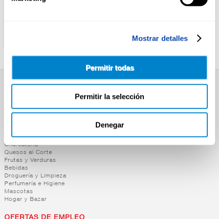
AQUARIUS
AQUARIUS
AQUARIUS EXTRA
AQUARIUS MELOCOTON
Mostrar detalles
MANZANA KIWI 33CL
1,5L
Permitir todas
SUPERMERCADO
Permitir la selección
Alimentación
Desayuno y Merienda
Lácteos
Denegar
Congelados
Carnicería
Charcutería
Quesos al Corte
Frutas y Verduras
Bebidas
Droguería y Limpieza
Perfumería e Higiene
Mascotas
Hogar y Bazar
OFERTAS DE EMPLEO