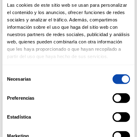
Coca Cola
Las cookies de este sitio web se usan para personalizar
Dirección del Operador:
el contenido y los anuncios, ofrecer funciones de redes
C/Ribera del Loira 20-22, 28042 - Madrid (España).
DROGUERÍA
sociales y analizar el tráfico. Además, compartimos
Cantidad neta:
Y LIMPIEZA
1.5 lt
información sobre el uso que haga del sitio web con
nuestros partners de redes sociales, publicidad y análisis
web, quienes pueden combinarla con otra información
PERFUMERÍA
que les haya proporcionado o que hayan recopilado a
E HIGIENE
Productos relacionados
partir del uso que haya hecho de sus servicios.
Selección
MASCOTAS
Necesarias
de
consentimiento
Preferencias
HOGAR
Y
BAZAR
Estadística
Marketing