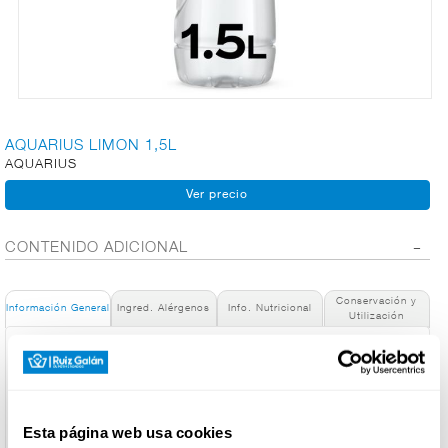
CARNICERÍA
CHARCUTERÍA
AQUARIUS LIMON 1,5L
AQUARIUS
QUESOS
AL
CORTE
CONTENIDO ADICIONAL
Conservación y
Información General
Ingred. Alérgenos
Info. Nutricional
Utilización
FRUTAS Y
VERDURAS
Denominación de alimento:
Aquarius Limón 1.5L Botella
País de Origen:
España
BEBIDAS
Esta página web usa cookies
Nombre de Operador: