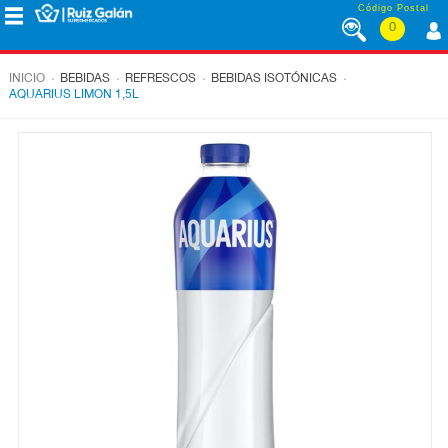
Saltar al contenido
Código Postal
0
MENÚ
CORPORATIVO
.
.
.
.
INICIO
BEBIDAS
REFRESCOS
BEBIDAS ISOTÓNICAS
AQUARIUS LIMON 1,5L
ALIMENTACIÓN
DESAYUNO
Y
MERIENDA
LÁCTEOS
CONGELADOS