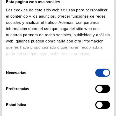
Nombre de Operador:
Esta página web usa cookies
Desarrollo De Marcas
Las cookies de este sitio web se usan para personalizar
Dirección del Operador:
DROGUERÍA
Ctra de Burgos Km 117 47194 FUENSALDAÑA VALLADOLID
el contenido y los anuncios, ofrecer funciones de redes
Y LIMPIEZA
España
sociales y analizar el tráfico. Además, compartimos
Cantidad neta:
información sobre el uso que haga del sitio web con
100 gr
nuestros partners de redes sociales, publicidad y análisis
PERFUMERÍA
web, quienes pueden combinarla con otra información
E HIGIENE
que les haya proporcionado o que hayan recopilado a
Productos relacionados
partir del uso que haya hecho de sus servicios.
MASCOTAS
Selección
Necesarias
de
consentimiento
HOGAR
Y
Preferencias
BAZAR
Estadística