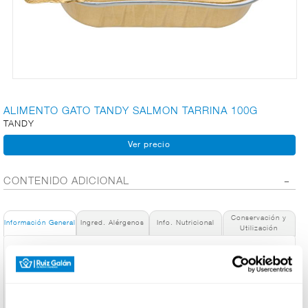
CARNICERÍA
CHARCUTERÍA
ALIMENTO GATO TANDY SALMON TARRINA 100G
TANDY
QUESOS
AL
CORTE
CONTENIDO ADICIONAL
Conservación y
FRUTAS Y
Información General
Ingred. Alérgenos
Info. Nutricional
Utilización
VERDURAS
Denominación de alimento:
Pate con salmón
País de Origen:
BEBIDAS
España