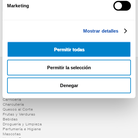
Marketing
PURINA FELIX
PURINA FELIX
ALIMENTO GATO FELIX
ALIMENTO GATO FELIX
Mostrar detalles
FESTIN CARNES 12X85
FESTIN CARNES 4X85G
Permitir todas
Permitir la selección
SUPERMERCADO
Alimentación
Denegar
Desayuno y Merienda
Lácteos
Congelados
Carnicería
Charcutería
Quesos al Corte
Frutas y Verduras
Bebidas
Droguería y Limpieza
Perfumería e Higiene
Mascotas