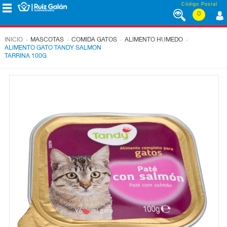
Saltar al contenido
Código Postal
0
MENÚ
CORPORATIVO
.
.
.
.
INICIO
MASCOTAS
COMIDA GATOS
ALIMENTO HUMEDO
ALIMENTO GATO TANDY SALMON
TARRINA 100G
ALIMENTACIÓN
DESAYUNO
Y
MERIENDA
LÁCTEOS
CONGELADOS