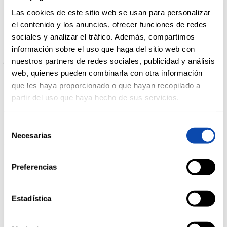
Nombre del Operador:
FAROLIVA S.L.
Las cookies de este sitio web se usan para personalizar
Dirección del Operador:
el contenido y los anuncios, ofrecer funciones de redes
DROGUERÍA
C/Orilla de la Via 103 30012 Murcia - España
Y LIMPIEZA
sociales y analizar el tráfico. Además, compartimos
Cantidad Neta:
información sobre el uso que haga del sitio web con
150 g
nuestros partners de redes sociales, publicidad y análisis
web, quienes pueden combinarla con otra información
PERFUMERÍA
E HIGIENE
que les haya proporcionado o que hayan recopilado a
Productos relacionados
partir del uso que haya hecho de sus servicios.
MASCOTAS
Selección
Necesarias
de
consentimiento
HOGAR
Preferencias
Y
BAZAR
Estadística