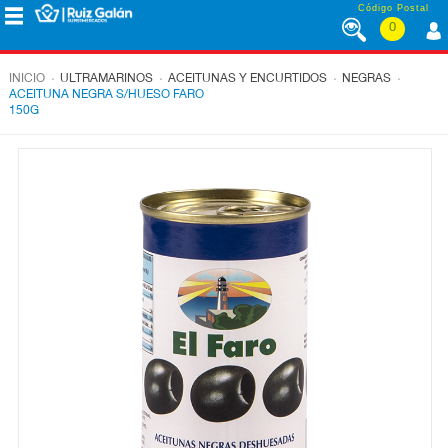
Saltar al contenido
Código Postal
0
MENÚ
CORPORATIVO
.
.
.
.
INICIO
ULTRAMARINOS
ACEITUNAS Y ENCURTIDOS
NEGRAS
ACEITUNA NEGRA S/HUESO FARO
150G
ALIMENTACIÓN
DESAYUNO
Y
MERIENDA
LÁCTEOS
CONGELADOS