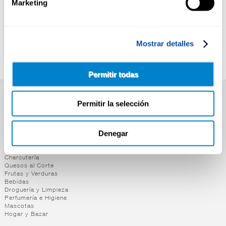
Marketing
SERPIS
ALTEZA
ACEITUNA NEGRA
ACEITUNA NEGRA
Mostrar detalles
S/HUESO SERPIS 300G
C/HUESO ALTEZA 185G
Permitir todas
Permitir la selección
SUPERMERCADO
Alimentación
Desayuno y Merienda
Denegar
Lácteos
Congelados
Carnicería
Charcutería
Quesos al Corte
Frutas y Verduras
Bebidas
Droguería y Limpieza
Perfumería e Higiene
Mascotas
Hogar y Bazar