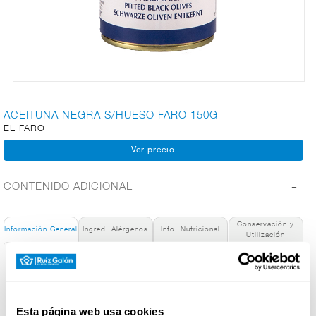
CARNICERÍA
CHARCUTERÍA
ACEITUNA NEGRA S/HUESO FARO 150G
EL FARO
QUESOS
AL
CORTE
CONTENIDO ADICIONAL
Conservación y
FRUTAS Y
Información General
Ingred. Alérgenos
Info. Nutricional
Utilización
VERDURAS
Denominación de alimento:
Aceituna Negra S/Hueso Faro 150 g
País de Origen:
BEBIDAS
España
Esta página web usa cookies