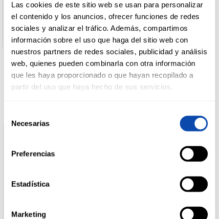
Las cookies de este sitio web se usan para personalizar
Cantidad neta :
el contenido y los anuncios, ofrecer funciones de redes
250 ml
DROGUERÍA
sociales y analizar el tráfico. Además, compartimos
Y LIMPIEZA
información sobre el uso que haga del sitio web con
nuestros partners de redes sociales, publicidad y análisis
web, quienes pueden combinarla con otra información
PERFUMERÍA
que les haya proporcionado o que hayan recopilado a
Productos relacionados
E HIGIENE
partir del uso que haya hecho de sus servicios.
Selección
MASCOTAS
Necesarias
de
consentimiento
Preferencias
HOGAR
Y
BAZAR
Estadística
Marketing