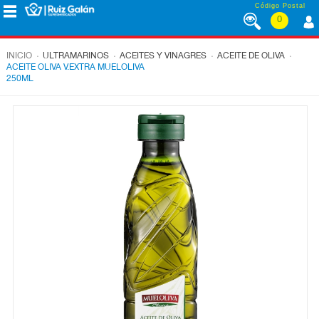
Saltar al contenido
Código Postal
0
MENÚ
CORPORATIVO
.
.
.
.
INICIO
ULTRAMARINOS
ACEITES Y VINAGRES
ACEITE DE OLIVA
ACEITE OLIVA V.EXTRA MUELOLIVA
250ML
ALIMENTACIÓN
DESAYUNO
Y
MERIENDA
LÁCTEOS
CONGELADOS