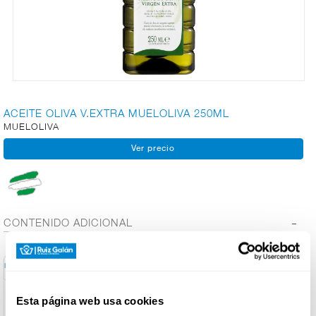
CARNICERÍA
CHARCUTERÍA
ACEITE OLIVA V.EXTRA MUELOLIVA 250ML
MUELOLIVA
QUESOS
AL
CORTE
CONTENIDO ADICIONAL
FRUTAS Y
VERDURAS
Conservación y
Información General
Ingred. Alérgenos
Info. Nutricional
Utilización
BEBIDAS
Esta página web usa cookies
Denominación de alimento:
Aceite de oliva virgen extra