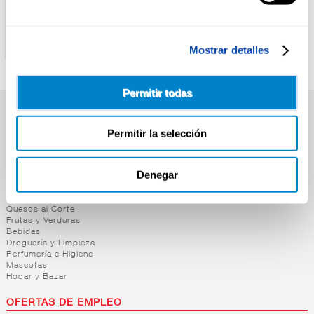
MUELOLIVA
MUELOLIVA
ACEITE OLIVA SUAVE
ACEITE OLIVA SUAVE
MUELOLIVA 3L
MUELOLIVA 1L
Mostrar detalles
Permitir todas
SUPERMERCADO
Permitir la selección
Alimentación
Desayuno y Merienda
Lácteos
Denegar
Congelados
Carnicería
Charcutería
Quesos al Corte
Frutas y Verduras
Bebidas
Droguería y Limpieza
Perfumería e Higiene
Mascotas
Hogar y Bazar
OFERTAS DE EMPLEO