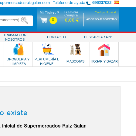
supermercadosruizgalan.com
Teléfono de ayuda
696237022
Tramitar
Mi Ticket
Código Postal
Compra
0
ACCESO/REGISTRO
0,00 €
TRABAJA CON
CONTACTO
DESCARGAR APP
NOSOTROS
DROGUERÍA Y
PERFUMERÍA E
MASCOTAS
HOGAR Y BAZAR
LIMPIEZA
HIGIENE
o existe
a inicial de Supermercados Ruiz Galan