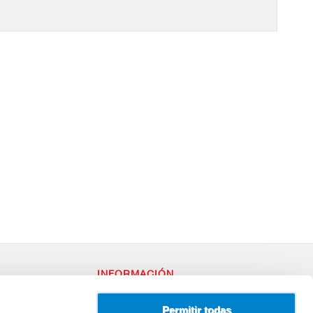
INFORMACIÓN
RY
Política de Privacidad
– 96
Uso de Cookies
Permitir todas