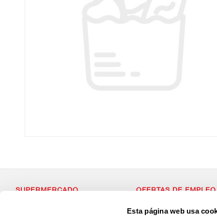
SUPERMERCADO
OFERTAS DE EMPLEO
Alimentación
Si estás dispuesto a forma
Esta página web usa cook
Desayuno y Merienda
con valores, que apuesta p