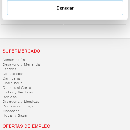
Ver precio
Ver precio
espanola
Denegar
SUPERMERCADO
Alimentación
Desayuno y Merienda
Lácteos
Congelados
Carnicería
Charcutería
Quesos al Corte
Frutas y Verduras
Bebidas
Droguería y Limpieza
Perfumería e Higiene
Mascotas
Hogar y Bazar
OFERTAS DE EMPLEO