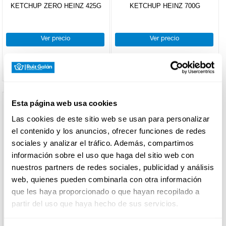
cárnicas y
natural
Arroces
KETCHUP ZERO HEINZ 425G
KETCHUP HEINZ 700G
frutas
patés
Sofrito y
Arroces
Papillas
pisto
especiales
DROGUERÍA
+
Conservas
Salchichas
combinadas
Y LIMPIEZA
Tomate
de
Legumbres
Chopped
Ver precio
Ver precio
Leche y
frito
pescado
cocidas
y
papilla
Guisantes
fiambre
+
Charcuteria
Atún y
en polvo
Alcachofas
Pates-
loncheada
bonito
PERFUMERÍA
Leche
E HIGIENE
foie gras
Champiñones
carnica
Caballa
líquida
Palmitos
+
Melva
Carnicos
Zumos
Jamon
Esta página web usa cookies
Espárragos
untar
cocido
Sardinas
caseros
Pimientos
Las cookies de este sitio web se usan para personalizar
y
Pechuga
MASCOTAS
morrones
sardinillas
el contenido y los anuncios, ofrecer funciones de redes
Chopped
+
Pates
Zurrapas
Otros
Mejillones
y
sociales y analizar el tráfico. Además, compartimos
refrigerados
Manteca
vegetales
mortadela
Anchoas
información sobre el uso que haga del sitio web con
+
Platos
Sobrasadas
Carnicos
Maíz
HOGAR
Chorizo,salchichon
Huevas
nuestros partners de redes sociales, publicidad y análisis
preparados
Y
Lomo
Judías
y salami
BAZAR
Cefalópodos
web, quienes pueden combinarla con otra información
+
Jamones
verdes
Masas
Caseros
Refrigerados
que les haya proporcionado o que hayan recopilado a
pata,
especialidades
Derivados
Otras
partir del uso que haya hecho de sus servicios.
pieza
HEINZ
ORLANDO
pescado
Jamon
conservas
KETCHUP 50% AZUCAR/SAL
KETCHUP BARRIL ORLANDO
curado
Derivados
+
Aperitivos
Bodega,
HEINZ 550G
300G