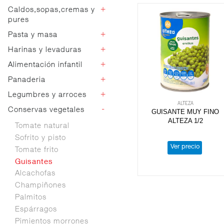
Vinagres
+
Caldos,sopas,cremas y
Negras
Mahonesas
pures
Especialidades
Salsas
Zanahoria y
+
Pasta y masa
Mostazas
Caldos
remolacha
Ketchups
Sopas en sobre
+
Harinas y levaduras
Pastas básicas
Pepinillos y
Sal y bicarbonato
Sopas líquidas y
Pastas especiales
+
Alimentación infantil
banderillas
Harina
cremas
Sazonadores y
Otros encurtidos
Harina especial
+
Panaderia
condimentos
Yogures no
Sopas instantáneas
Sémola
refrigerados
Colorantes
Purés
+
Legumbres y arroces
Pan rallado
Levadura
Galletas y snacks
ALTEZA
Especias
-
Conservas vegetales
Alubias
GUISANTE MUY FINO
Papillas de frutas
ALTEZA 1/2
Garbanzos
Tomate natural
Papillas combinadas
Lentejas
Leche y papilla en
Sofrito y pisto
Arroces
Ver precio
polvo
Tomate frito
Arroces especiales
Leche líquida
Guisantes
Legumbres cocidas
Zumos
Alcachofas
Champiñones
Palmitos
Espárragos
Pimientos morrones