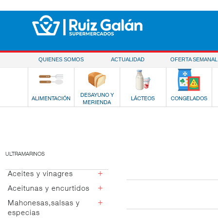
Saltar al contenido
QUIENES SOMOS
ACTUALIDAD
OFERTA SEMANAL
DESAYUNO Y
ALIMENTACIÓN
LÁCTEOS
CONGELADOS
MERIENDA
ULTRAMARINOS
+
Aceites y vinagres
+
Aceitunas y encurtidos
Aceite de girasol
Aceite de oliva
+
Mahonesas,salsas y
Manzanilla
especias
Aceite de semilla
Rellenas anchoa