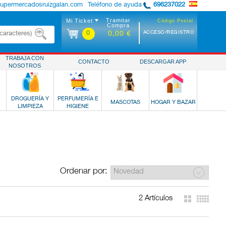
supermercadosruizgalan.com
Teléfono de ayuda
696237022
Tramitar
Mi Ticket
Código Postal
Compra
0
ACCESO/REGISTRO
0,00 €
TRABAJA CON
CONTACTO
DESCARGAR APP
NOSOTROS
DROGUERÍA Y
PERFUMERÍA E
MASCOTAS
HOGAR Y BAZAR
LIMPIEZA
HIGIENE
Ordenar por:
2 Artículos