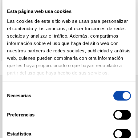
líquidas
y
especiales
infantil
Otros
Harina
y
condimentos
ICARBEN
Esta página web usa cookies
encurtidos
especial
cremas
+
Panaderia
Yogures
Colorantes
MANTECA COLOR ICARBEN
CARNICERÍA
Sémola
Sopas
no
Las cookies de este sitio web se usan para personalizar
250G
Especias
+
Legumbres
Pan
instantáneas
refrigerados
Levadura
el contenido y los anuncios, ofrecer funciones de redes
y arroces
rallado
Galletas
Purés
sociales y analizar el tráfico. Además, compartimos
Ver precio
+
Conservas
Alubias
y
CHARCUTERÍA
información sobre el uso que haga del sitio web con
vegetales
snacks
Garbanzos
nuestros partners de redes sociales, publicidad y análisis
Papillas
+
Conservas
Lentejas
Tomate
web, quienes pueden combinarla con otra información
de
cárnicas y
natural
Arroces
que les haya proporcionado o que hayan recopilado a
frutas
QUESOS
patés
Sofrito y
Arroces
AL
Papillas
partir del uso que haya hecho de sus servicios.
pisto
especiales
+
CORTE
Conservas
Salchichas
combinadas
Tomate
de
Legumbres
Chopped
Leche y
frito
pescado
cocidas
Selección
y
SUPERMERCADO
papilla
Guisantes
Necesarias
fiambre
+
de
Charcuteria
Atún y
en polvo
Alimentación
FRUTAS Y
Alcachofas
Pates-
loncheada
bonito
consentimiento
Desayuno y Merienda
VERDURAS
Leche
foie gras
Lácteos
Champiñones
carnica
Caballa
líquida
Congelados
Preferencias
Palmitos
-
Melva
Carnicos
Zumos
Carnicería
Jamon
Charcutería
Espárragos
untar
cocido
Sardinas
Quesos al Corte
BEBIDAS
caseros
Pimientos
y
Pechuga
Estadística
Frutas y Verduras
morrones
sardinillas