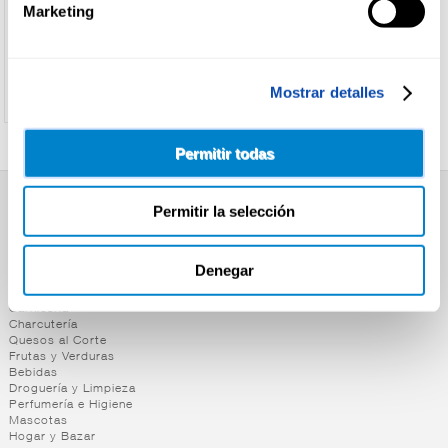
Marketing
Ver precio
Ver precio
Mostrar detalles
Permitir todas
Permitir la selección
SUPERMERCADO
Alimentación
Desayuno y Merienda
Denegar
Lácteos
Congelados
Carnicería
Charcutería
Quesos al Corte
Frutas y Verduras
Bebidas
Droguería y Limpieza
Perfumería e Higiene
Mascotas
Hogar y Bazar