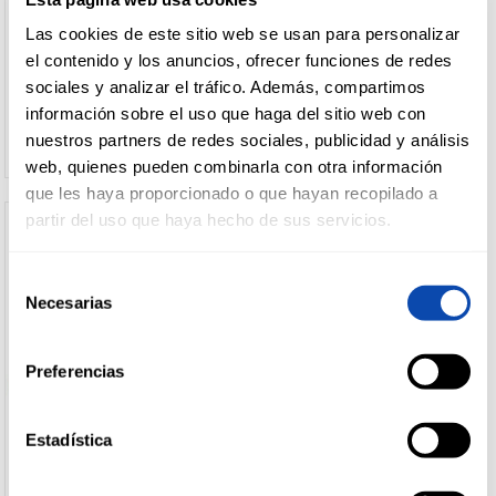
PROTEGE SLIP MAXI
PROTEGE SLIP NORMAL
SECRETISIMA 52U
SECRETISIMA 60U
Las cookies de este sitio web se usan para personalizar
DROGUERÍA
el contenido y los anuncios, ofrecer funciones de redes
Y LIMPIEZA
sociales y analizar el tráfico. Además, compartimos
Ver precio
Ver precio
información sobre el uso que haga del sitio web con
nuestros partners de redes sociales, publicidad y análisis
PERFUMERÍA
web, quienes pueden combinarla con otra información
E HIGIENE
que les haya proporcionado o que hayan recopilado a
partir del uso que haya hecho de sus servicios.
MASCOTAS
Selección
Necesarias
de
consentimiento
HOGAR
Preferencias
Y
BAZAR
Estadística
EVAX
EVAX
SALVASLIP EVAX MAXI 40U
SALVASLIP EVAX NORMAL 50U