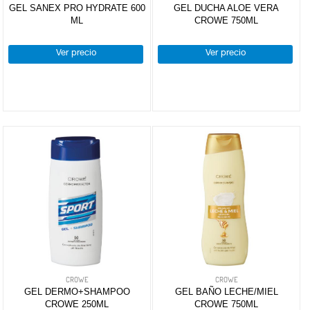
GEL SANEX PRO HYDRATE 600
GEL DUCHA ALOE VERA
ML
CROWE 750ML
Más marcas
DROGUERÍA
características
Y LIMPIEZA
Ver precio
Ver precio
productoandaluz
(4)
PERFUMERÍA
E HIGIENE
MASCOTAS
HOGAR
Y
BAZAR
CROWE
CROWE
GEL DERMO+SHAMPOO
GEL BAÑO LECHE/MIEL
CROWE 250ML
CROWE 750ML