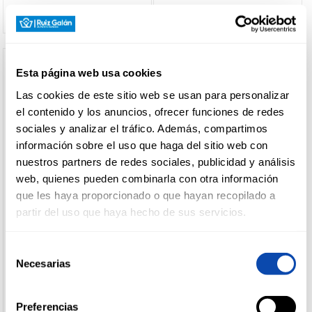
Esta página web usa cookies
Las cookies de este sitio web se usan para personalizar
el contenido y los anuncios, ofrecer funciones de redes
sociales y analizar el tráfico. Además, compartimos
información sobre el uso que haga del sitio web con
nuestros partners de redes sociales, publicidad y análisis
web, quienes pueden combinarla con otra información
que les haya proporcionado o que hayan recopilado a
CROWE
DOVE
partir del uso que haya hecho de sus servicios.
GEL BAÑO AVENA CROWE
GEL BAÑO HYDRATING DOVE
750ML
400ML
Selección
Ver precio
Ver precio
Necesarias
de
consentimiento
Preferencias