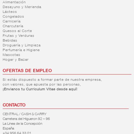
Alimentación
Desayuno y Merienda
Lácteos
Congelados
Carnicería
Charcutería
Quesos al Corte
Frutas y Verduras
Bebidas
Droguería y Limpieza
Perfumería e Higiene
Mascotas
Hogar y Bazar
OFERTAS DE EMPLEO
Si estás dispuesto a formar parte de nuestra empresa,
con valores, que apuesta por las personas,
¡Envianos tu Curriculum Vitae desde aquí!
CONTACTO
CENTRAL / CASH & CARRY
Carretera del Higueron 92 – 96
La Linea de la Concepción
España
+34 956 64 33 01