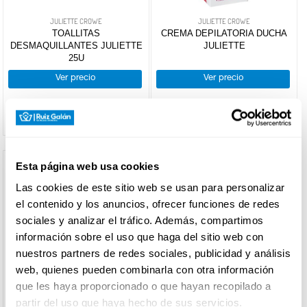
facial
JULIETTE CROWE
JULIETTE CROWE
Cremas
TOALLITAS
CREMA DEPILATORIA DUCHA
y
CARNICERÍA
DESMAQUILLANTES JULIETTE
JULIETTE
lociones
25U
Protectores
solares
Ver precio
Ver precio
CHARCUTERÍA
+
Afeitado
+
Parafarmacia
Espumas
y geles
+
Higiene
Botiquín
QUESOS
Maquinillas
íntima
AL
y
Esta página web usa cookies
CORTE
Compresas
recambios
Las cookies de este sitio web se usan para personalizar
FILTRO DE
Tampones
Aftershave
el contenido y los anuncios, ofrecer funciones de redes
Protege
BÚSQUEDA
sociales y analizar el tráfico. Además, compartimos
FRUTAS Y
slip
VERDURAS
información sobre el uso que haga del sitio web con
Incontinencia
marca
nuestros partners de redes sociales, publicidad y análisis
Geles
web, quienes pueden combinarla con otra información
JULIETTE
que les haya proporcionado o que hayan recopilado a
BEBIDAS
CROWE
(2)
partir del uso que haya hecho de sus servicios.
CROWE
(2)
CROWE
CROWE