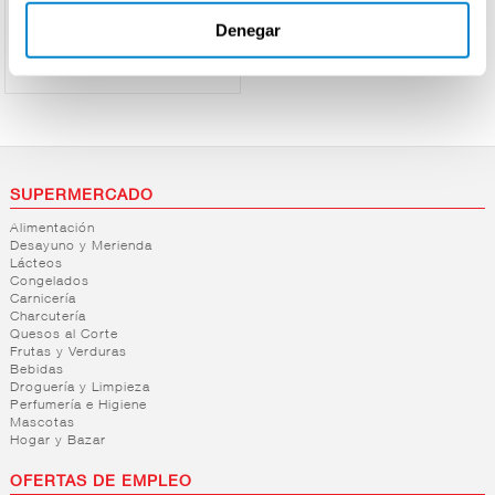
Ver precio
Denegar
SUPERMERCADO
Alimentación
Desayuno y Merienda
Lácteos
Congelados
Carnicería
Charcutería
Quesos al Corte
Frutas y Verduras
Bebidas
Droguería y Limpieza
Perfumería e Higiene
Mascotas
Hogar y Bazar
OFERTAS DE EMPLEO