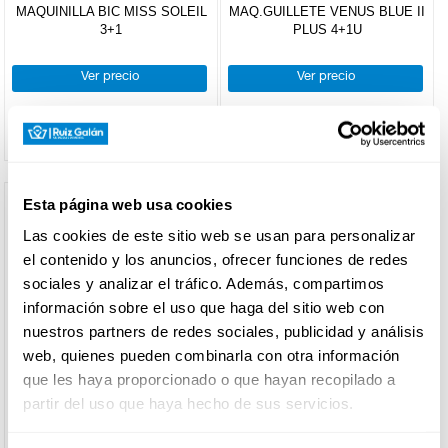
MAQUINILLA BIC MISS SOLEIL
MAQ.GUILLETE VENUS BLUE II
3+1
PLUS 4+1U
DROGUERÍA
Y LIMPIEZA
Ver precio
Ver precio
PERFUMERÍA
E HIGIENE
Esta página web usa cookies
Las cookies de este sitio web se usan para personalizar
MASCOTAS
el contenido y los anuncios, ofrecer funciones de redes
sociales y analizar el tráfico. Además, compartimos
información sobre el uso que haga del sitio web con
HOGAR
nuestros partners de redes sociales, publicidad y análisis
Y
BAZAR
web, quienes pueden combinarla con otra información
que les haya proporcionado o que hayan recopilado a
partir del uso que haya hecho de sus servicios.
GILLETTE
GILLETTE
MAQ.GILLETTE SMOOTH
REC.GILLETTE FUSION
BLUE3 DESECH 4+2U
PROGLIDE MANUAL 3U