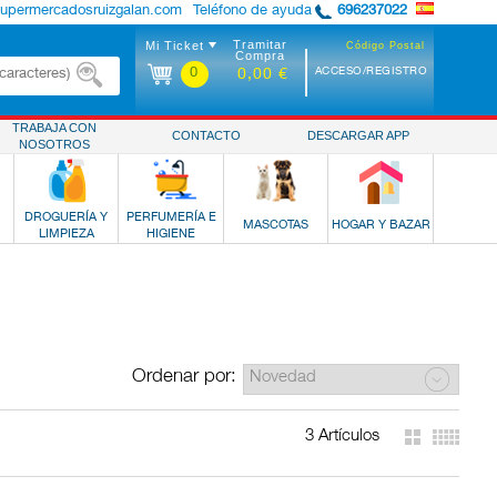
supermercadosruizgalan.com
Teléfono de ayuda
696237022
Tramitar
Mi Ticket
Código Postal
Compra
0
ACCESO/REGISTRO
0,00 €
TRABAJA CON
CONTACTO
DESCARGAR APP
NOSOTROS
DROGUERÍA Y
PERFUMERÍA E
MASCOTAS
HOGAR Y BAZAR
LIMPIEZA
HIGIENE
Ordenar por:
3 Artículos