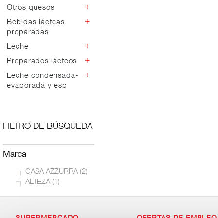
+
Otros quesos
Sin lactosa
Vegetal
+
Bebidas lácteas
Dados
preparadas
Light
Natural
+
Leche
Otras bebidas
Sabores
Café
+
Preparados lácteos
Cabra y oveja
Chocolate
Leches especiales
+
Leche condensada-
Vegetal
evaporada y esp
Entera
Semidesnatada
Condensada
Desnatada
Evaporada
Sin lactosa
FILTRO DE BÚSQUEDA
Calcio
Omega
marca
Fibra
CASA AZZURRA
(2)
ALTEZA
(1)