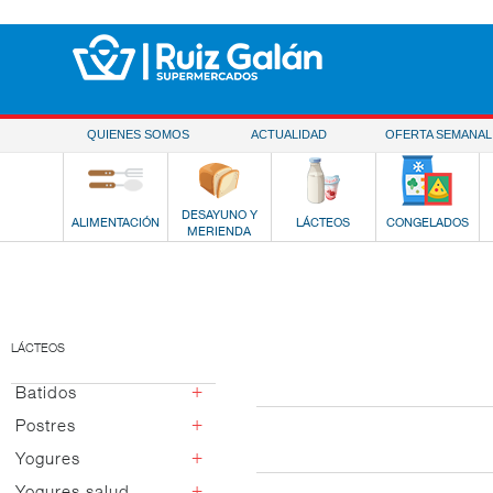
Saltar al contenido
QUIENES SOMOS
ACTUALIDAD
OFERTA SEMANAL
DESAYUNO Y
ALIMENTACIÓN
LÁCTEOS
CONGELADOS
MERIENDA
LÁCTEOS
+
Batidos
+
Postres
Chocolate y cacao
Fresa
+
Yogures
Postres vidrio
Vainilla
Italianos
+