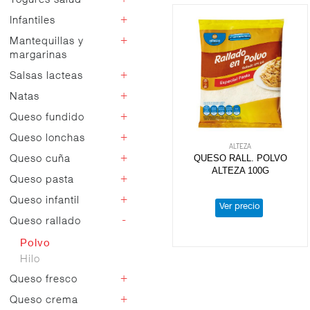
Yogures salud
Funcionales
Otros postres
Vidrio
+
Infantiles
Sin lactosa
Postres light
Naturales
Proteínas
+
Mantequillas y
Petits
Flan vainilla
Sabores
margarinas
Vegetales
Kids y bebibles
Flan huevo
Líquidos
Kefir
+
Salsas lacteas
Bicompartidos
Mantequillas
Copas nata
Griegos
Bífidus
Gelatinas
Margarinas
+
Natas
Natillas
Bechamel
Yogur light
Arroz con leche
+
Queso fundido
Montar y cocina
Otros flanes
Sin lactosa
+
Queso lonchas
Lonchas
ALTEZA
Tocinos
Porciones
QUESO RALL. POLVO
+
Queso cuña
Nacional
Mousses
ALTEZA 100G
Importación
+
Queso pasta
Nacional
Importación
+
Queso infantil
Queso pasta
Ver precio
-
Queso rallado
Queso infantil
Polvo
Hilo
+
Queso fresco
+
Queso crema
Queso fresco