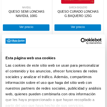
Sin
Arroz
-
Queso
Lonchas
NAVIDUL
GARCIA BAQUERO
lactosa
con
lonchas
QUESO SEMI LONCHAS
QUESO CURADO LONCHAS
Porciones
CARNICERÍA
leche
NAVIDUL 100G
G.BAQUERO 125G
Nacional
Otros
Importación
flanes
Ver precio
Ver precio
+
Queso
Tocinos
CHARCUTERÍA
cuña
Mousses
+
Queso
Nacional
pasta
Importación
QUESOS
+
Queso
AL
Queso
Esta página web usa cookies
CORTE
infantil
pasta
Las cookies de este sitio web se usan para personalizar
+
Queso
Queso
el contenido y los anuncios, ofrecer funciones de redes
rallado
infantil
sociales y analizar el tráfico. Además, compartimos
FRUTAS Y
+
Queso
Polvo
VERDURAS
información sobre el uso que haga del sitio web con
fresco
Hilo
nuestros partners de redes sociales, publicidad y análisis
+
Queso
Queso
web, quienes pueden combinarla con otra información
crema
fresco
que les haya proporcionado o que hayan recopilado a
BEBIDAS
+
Otros
Sin
partir del uso que haya hecho de sus servicios.
GARCIA BAQUERO
GARCIA BAQUERO