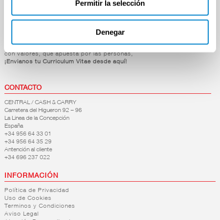
Permitir la selección
BAQUERO
(3)
Mascotas
Hogar y Bazar
características
Denegar
OFERTAS DE EMPLEO
Sin gluten
(3)
Si estás dispuesto a formar parte de nuestra empresa,
Sin
con valores, que apuesta por las personas,
lactosa
(1)
¡Envianos tu Curriculum Vitae desde aquí!
CONTACTO
CENTRAL / CASH & CARRY
Carretera del Higueron 92 – 96
La Linea de la Concepción
España
+34 956 64 33 01
+34 956 64 35 29
Antención al cliente
+34 696 237 022
INFORMACIÓN
Política de Privacidad
Uso de Cookies
Terminos y Condiciones
Aviso Legal