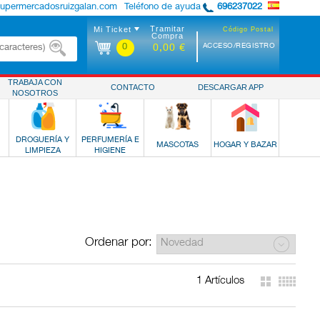
supermercadosruizgalan.com
Teléfono de ayuda
696237022
Tramitar
Mi Ticket
Código Postal
Compra
0
ACCESO/REGISTRO
0,00 €
TRABAJA CON
CONTACTO
DESCARGAR APP
NOSOTROS
DROGUERÍA Y
PERFUMERÍA E
MASCOTAS
HOGAR Y BAZAR
LIMPIEZA
HIGIENE
Ordenar por:
1 Artículos