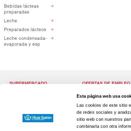
Vegetal
+
Bebidas lácteas
Dados
preparadas
Light
Natural
+
Leche
Otras bebidas
Sabores
Café
+
Preparados lácteos
Cabra y oveja
Chocolate
Leches especiales
+
Leche condensada-
Vegetal
evaporada y esp
Entera
Semidesnatada
Condensada
Desnatada
Evaporada
Sin lactosa
Calcio
Omega
SUPERMERCADO
OFERTAS DE EMPLEO
Fibra
Alimentación
Si estás dispuesto a forma
Esta página web usa cook
Desayuno y Merienda
con valores, que apuesta p
Lácteos
¡Envianos tu Curriculum Vit
Las cookies de este sitio 
Congelados
Carnicería
de redes sociales y analiz
Charcutería
sitio web con nuestros par
Quesos al Corte
Frutas y Verduras
combinarla con otra inform
Bebidas