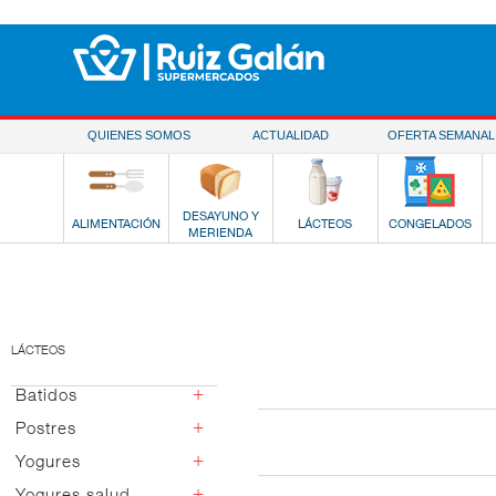
Saltar al contenido
QUIENES SOMOS
ACTUALIDAD
OFERTA SEMANAL
DESAYUNO Y
ALIMENTACIÓN
LÁCTEOS
CONGELADOS
MERIENDA
LÁCTEOS
+
Batidos
+
Postres
Chocolate y cacao
Fresa
+
Yogures
Postres vidrio
Vainilla
Italianos
+