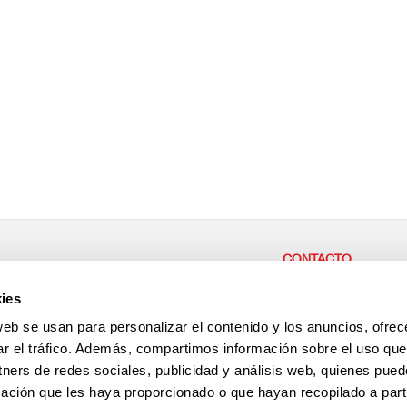
CONTACTO
r parte de nuestra empresa,
CENTRAL / CASH & CAR
ies
or las personas,
Carretera del Higueron 92 
ae desde aquí!
La Linea de la Concepción
web se usan para personalizar el contenido y los anuncios, ofrec
España
+34 956 64 33 01
ar el tráfico. Además, compartimos información sobre el uso que
+34 956 64 35 29
tners de redes sociales, publicidad y análisis web, quienes pue
Antención al cliente
+34 696 237 022
ación que les haya proporcionado o que hayan recopilado a parti