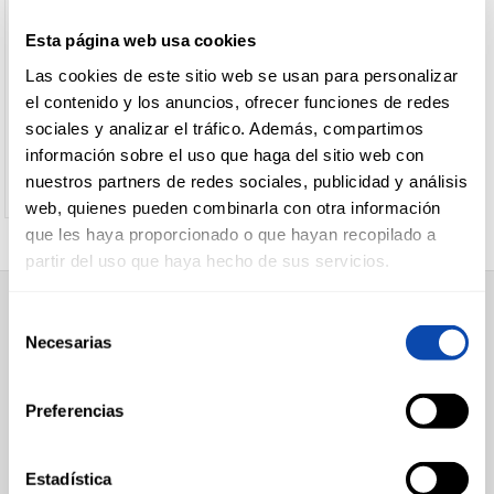
Sin
Arroz
+
Queso
Lonchas
PRESIDENT
PRESIDENT
Esta página web usa cookies
lactosa
con
lonchas
CREMA Q.CHEDDAR
CREMA Q.CAMEMBERT
Porciones
CARNICERÍA
leche
Las cookies de este sitio web se usan para personalizar
PRESIDENT 125G
PRESIDENT 125G
+
Queso
Nacional
Otros
el contenido y los anuncios, ofrecer funciones de redes
cuña
Importación
flanes
sociales y analizar el tráfico. Además, compartimos
Ver precio
Ver precio
+
Queso
Nacional
Tocinos
CHARCUTERÍA
información sobre el uso que haga del sitio web con
pasta
Importación
Mousses
nuestros partners de redes sociales, publicidad y análisis
+
Queso
Queso
web, quienes pueden combinarla con otra información
infantil
pasta
que les haya proporcionado o que hayan recopilado a
QUESOS
+
Queso
Queso
AL
partir del uso que haya hecho de sus servicios.
CORTE
rallado
infantil
+
Queso
Polvo
Selección
SUPERMERCADO
fresco
Hilo
Necesarias
de
Alimentación
-
FRUTAS Y
Queso
Queso
consentimiento
Desayuno y Merienda
VERDURAS
crema
fresco
Lácteos
Congelados
Preferencias
Sin
Carnicería
lactosa
Charcutería
Quesos al Corte
BEBIDAS
Vegetal
Estadística
Frutas y Verduras
Light