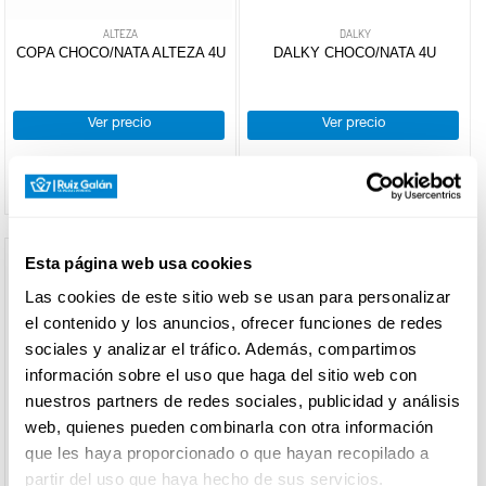
Arroz
ALTEZA
DALKY
con
COPA CHOCO/NATA ALTEZA 4U
DALKY CHOCO/NATA 4U
CARNICERÍA
leche
Otros
flanes
Ver precio
Ver precio
Tocinos
CHARCUTERÍA
Mousses
+
Yogures
+
Yogures
Funcionales
QUESOS
AL
salud
Vidrio
Esta página web usa cookies
CORTE
+
Infantiles
Naturales
Sin
Las cookies de este sitio web se usan para personalizar
lactosa
Sabores
+
Mantequillas
Petits
el contenido y los anuncios, ofrecer funciones de redes
Proteínas
Líquidos
y
Kids y
sociales y analizar el tráfico. Además, compartimos
FRUTAS Y
Vegetales
margarinas
Griegos
bebibles
VERDURAS
información sobre el uso que haga del sitio web con
Kefir
+
Bicompartidos
Salsas
Mantequillas
nuestros partners de redes sociales, publicidad y análisis
Bífidus
lacteas
Gelatinas
Margarinas
web, quienes pueden combinarla con otra información
Yogur
+
Natas
Bechamel
que les haya proporcionado o que hayan recopilado a
BEBIDAS
light
+
partir del uso que haya hecho de sus servicios.
Queso
Montar
DALKY