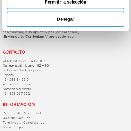
Permitir la selección
Mascotas
Light
lácteas
Hogar y Bazar
preparadas
Natural
Sabores
+
Denegar
Leche
OFERTAS DE EMPLEO
Otras
bebidas
+
Preparados
Si estás dispuesto a formar parte de nuestra empresa,
Cabra y
Café
con valores, que apuesta por las personas,
lácteos
oveja
¡Envianos tu Curriculum Vitae desde aquí!
Chocolate
Leches
+
Leche
Vegetal
especiales
condensada-
CONTACTO
Entera
evaporada
y esp
Semidesnatada
CENTRAL / CASH & CARRY
Carretera del Higueron 92 – 96
Desnatada
Condensada
La Linea de la Concepción
Sin
España
FILTRO DE
Evaporada
lactosa
+34 956 64 33 01
BÚSQUEDA
+34 956 64 35 29
Calcio
Antención al cliente
Omega
+34 696 237 022
marca
Fibra
INFORMACIÓN
ALTEZA
(1)
Política de Privacidad
DALKY
(2)
Uso de Cookies
Terminos y Condiciones
características
Aviso Legal