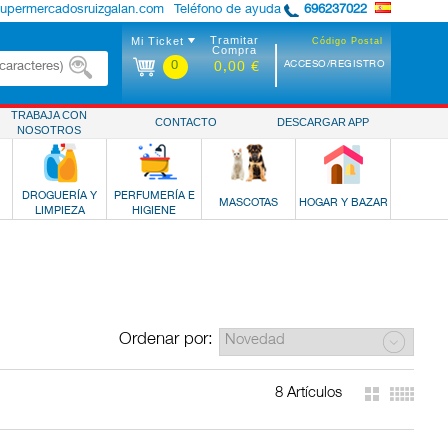
supermercadosruizgalan.com
Teléfono de ayuda
696237022
Tramitar
Mi Ticket
Código Postal
Compra
0
ACCESO/REGISTRO
0,00 €
TRABAJA CON
CONTACTO
DESCARGAR APP
NOSOTROS
DROGUERÍA Y
PERFUMERÍA E
MASCOTAS
HOGAR Y BAZAR
LIMPIEZA
HIGIENE
Ordenar por:
8 Artículos