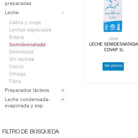
preparadas
Light
Natural
-
Leche
Otras bebidas
Sabores
Café
Cabra y oveja
Chocolate
Leches especiales
Entera
COVAP
LECHE SEMIDESNATAD
Semidesnatada
COVAP 1L
Desnatada
Sin lactosa
Ver precio
Calcio
Omega
Fibra
+
Preparados lácteos
+
Leche condensada-
Vegetal
evaporada y esp
Condensada
Evaporada
FILTRO DE BÚSQUEDA