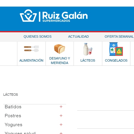
Saltar al contenido
QUIENES SOMOS
ACTUALIDAD
OFERTA SEMANAL
DESAYUNO Y
ALIMENTACIÓN
LÁCTEOS
CONGELADOS
MERIENDA
LÁCTEOS
+
Batidos
+
Postres
Chocolate y cacao
Fresa
+
Yogures
Postres vidrio
Vainilla
Italianos
+