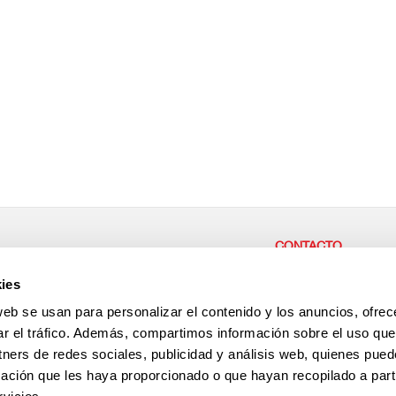
CONTACTO
r parte de nuestra empresa,
CENTRAL / CASH & CAR
ies
or las personas,
Carretera del Higueron 92 
ae desde aquí!
La Linea de la Concepción
web se usan para personalizar el contenido y los anuncios, ofrec
España
+34 956 64 33 01
ar el tráfico. Además, compartimos información sobre el uso que
+34 956 64 35 29
tners de redes sociales, publicidad y análisis web, quienes pue
Antención al cliente
+34 696 237 022
ación que les haya proporcionado o que hayan recopilado a parti