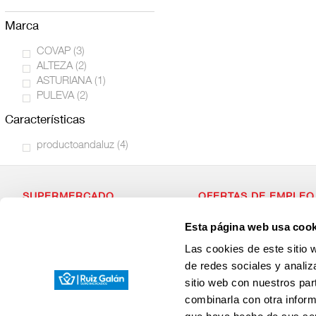
marca
COVAP
(3)
ALTEZA
(2)
ASTURIANA
(1)
PULEVA
(2)
características
productoandaluz
(4)
SUPERMERCADO
OFERTAS DE EMPLEO
Alimentación
Si estás dispuesto a forma
Esta página web usa cook
Desayuno y Merienda
con valores, que apuesta p
Lácteos
¡Envianos tu Curriculum Vit
Las cookies de este sitio 
Congelados
Carnicería
de redes sociales y analiz
Charcutería
sitio web con nuestros par
Quesos al Corte
Frutas y Verduras
combinarla con otra inform
Bebidas