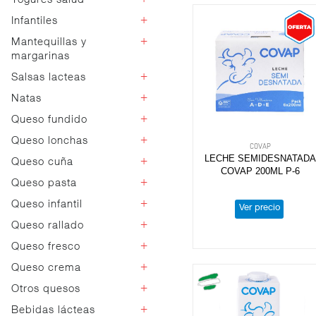
Yogures salud
Funcionales
Otros postres
Vidrio
+
Infantiles
Sin lactosa
Postres light
Naturales
Proteínas
+
Mantequillas y
Petits
Flan vainilla
Sabores
margarinas
Vegetales
Kids y bebibles
Flan huevo
Líquidos
Kefir
+
Salsas lacteas
Bicompartidos
Mantequillas
Copas nata
Griegos
Bífidus
Gelatinas
Margarinas
+
Natas
Natillas
Bechamel
Yogur light
Arroz con leche
+
Queso fundido
Montar y cocina
Otros flanes
Sin lactosa
+
Queso lonchas
Lonchas
COVAP
Tocinos
LECHE SEMIDESNATAD
Porciones
+
Queso cuña
Nacional
Mousses
COVAP 200ML P-6
Importación
+
Queso pasta
Nacional
Importación
+
Queso infantil
Queso pasta
Ver precio
+
Queso rallado
Queso infantil
+
Queso fresco
Polvo
Hilo
+
Queso crema
Queso fresco
+
Otros quesos
Sin lactosa
Vegetal
+
Bebidas lácteas
Dados