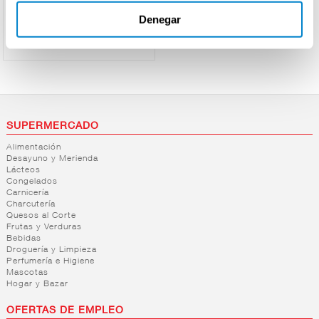
Ver precio
Denegar
SUPERMERCADO
Alimentación
Desayuno y Merienda
Lácteos
Congelados
Carnicería
Charcutería
Quesos al Corte
Frutas y Verduras
Bebidas
Droguería y Limpieza
Perfumería e Higiene
Mascotas
Hogar y Bazar
OFERTAS DE EMPLEO