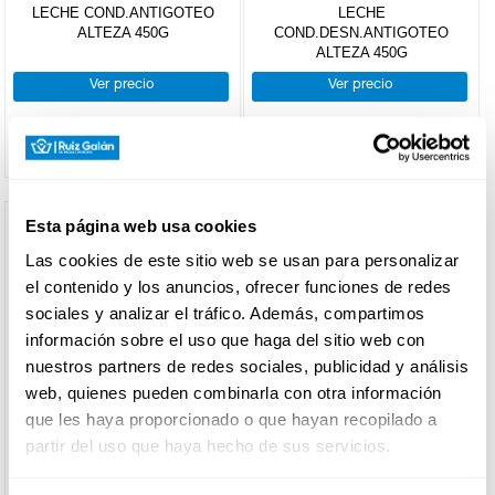
LECHE COND.ANTIGOTEO
LECHE
preparadas
Natural
ALTEZA 450G
COND.DESN.ANTIGOTEO
Sabores
+
Leche
ALTEZA 450G
Otras
DROGUERÍA
Y LIMPIEZA
bebidas
+
Preparados
Cabra y
Ver precio
Ver precio
Café
lácteos
oveja
Chocolate
Leches
-
Leche
Vegetal
especiales
PERFUMERÍA
condensada-
E HIGIENE
Entera
evaporada
y esp
Semidesnatada
Esta página web usa cookies
Desnatada
Condensada
Las cookies de este sitio web se usan para personalizar
Sin
MASCOTAS
Evaporada
lactosa
el contenido y los anuncios, ofrecer funciones de redes
Calcio
sociales y analizar el tráfico. Además, compartimos
FILTRO DE
Omega
información sobre el uso que haga del sitio web con
BÚSQUEDA
HOGAR
Fibra
nuestros partners de redes sociales, publicidad y análisis
Y
BAZAR
web, quienes pueden combinarla con otra información
marca
que les haya proporcionado o que hayan recopilado a
partir del uso que haya hecho de sus servicios.
LA LECHERA
LA LECHERA
ALTEZA
(4)
LECHE COND.LA LECHERA 740
LECHE COND.SIRVE FACIL LA
IDEAL
(1)
G
LECHERA