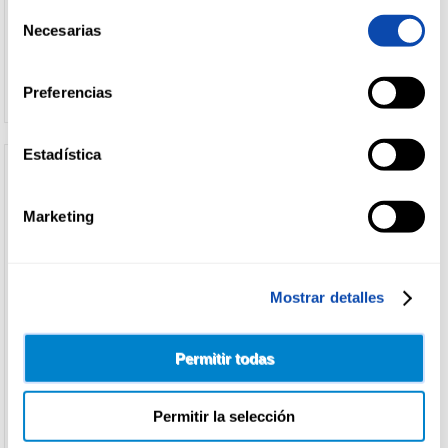
LA
Selección
LECHERA
(2)
Necesarias
de
Ver precio
Ver precio
consentimiento
Preferencias
Estadística
Marketing
Mostrar detalles
Permitir todas
IDEAL
LECHE PARA COCINAR IDEAL
525G
Permitir la selección