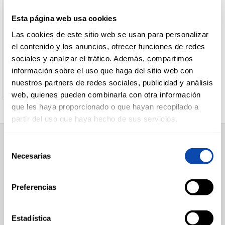
Sin
Arroz
+
Queso
Lonchas
ALTEZA
CHUFI
Esta página web usa cookies
lactosa
con
lonchas
HORCHATA ALTEZA 1L
HORCHATA CHUFI ORIGINAL 1L
Porciones
CARNICERÍA
leche
Las cookies de este sitio web se usan para personalizar
+
Queso
Nacional
Otros
el contenido y los anuncios, ofrecer funciones de redes
cuña
Importación
flanes
sociales y analizar el tráfico. Además, compartimos
Ver precio
Ver precio
+
Queso
Nacional
Tocinos
CHARCUTERÍA
información sobre el uso que haga del sitio web con
pasta
Importación
Mousses
nuestros partners de redes sociales, publicidad y análisis
+
Queso
Queso
web, quienes pueden combinarla con otra información
infantil
pasta
que les haya proporcionado o que hayan recopilado a
QUESOS
+
Queso
Queso
AL
partir del uso que haya hecho de sus servicios.
CORTE
rallado
infantil
+
Queso
Polvo
Selección
SUPERMERCADO
fresco
Hilo
Necesarias
de
Alimentación
+
FRUTAS Y
Queso
Queso
consentimiento
Desayuno y Merienda
VERDURAS
crema
fresco
Lácteos
Congelados
Preferencias
+
Otros
Sin
Carnicería
quesos
lactosa
Charcutería
Quesos al Corte
BEBIDAS
Vegetal
-
Bebidas
Dados
Estadística
Frutas y Verduras
Light
lácteas