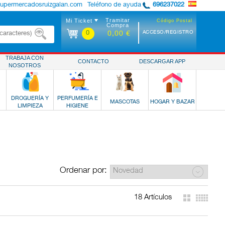
supermercadosruizgalan.com
Teléfono de ayuda
696237022
Tramitar
Mi Ticket
Código Postal
Compra
0
ACCESO/REGISTRO
0,00 €
TRABAJA CON
CONTACTO
DESCARGAR APP
NOSOTROS
DROGUERÍA Y
PERFUMERÍA E
MASCOTAS
HOGAR Y BAZAR
LIMPIEZA
HIGIENE
Ordenar por:
18 Artículos