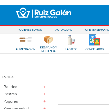
Saltar al contenido
QUIENES SOMOS
ACTUALIDAD
OFERTA SEMANAL
DESAYUNO Y
ALIMENTACIÓN
LÁCTEOS
CONGELADOS
MERIENDA
LÁCTEOS
+
Batidos
+
Postres
Chocolate y cacao
Fresa
+
Yogures
Postres vidrio
Vainilla
Italianos
+