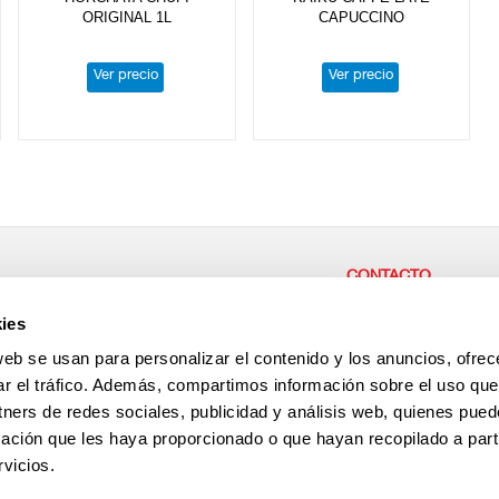
ORIGINAL 1L
CAPUCCINO
Ver precio
Ver precio
CONTACTO
r parte de nuestra empresa,
CENTRAL / CASH & CAR
ies
or las personas,
Carretera del Higueron 92 
ae desde aquí!
La Linea de la Concepción
web se usan para personalizar el contenido y los anuncios, ofrec
España
+34 956 64 33 01
ar el tráfico. Además, compartimos información sobre el uso que
+34 956 64 35 29
tners de redes sociales, publicidad y análisis web, quienes pue
Antención al cliente
+34 696 237 022
ación que les haya proporcionado o que hayan recopilado a parti
vicios.