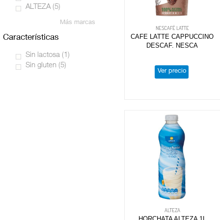
ALTEZA
(5)
Más marcas
NESCAFÉ LATTE
CAFE LATTE CAPPUCCINO
características
DESCAF. NESCA
Sin lactosa
(1)
Sin gluten
(5)
Ver precio
ALTEZA
HORCHATA ALTEZA 1L