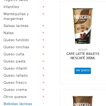
Yogures salud
Funcionales
Otros postres
Vidrio
+
Infantiles
Sin lactosa
Postres light
Naturales
Proteínas
+
Mantequillas y
Petits
Flan vainilla
Sabores
margarinas
Vegetales
Kids y bebibles
Flan huevo
Líquidos
Kefir
+
Salsas lacteas
Bicompartidos
Mantequillas
Copas nata
Griegos
Bífidus
Gelatinas
Margarinas
+
Natas
Natillas
Bechamel
Yogur light
Arroz con leche
+
Queso fundido
Montar y cocina
Otros flanes
Sin lactosa
+
Queso lonchas
Lonchas
NESCAFE
Tocinos
Porciones
CAFE LATTE BAILEYS
+
Queso cuña
Nacional
Mousses
NESCAFÉ 205ML
Importación
+
Queso pasta
Nacional
Importación
+
Queso infantil
Queso pasta
Ver precio
+
Queso rallado
Queso infantil
+
Queso fresco
Polvo
Hilo
+
Queso crema
Queso fresco
+
Otros quesos
Sin lactosa
Vegetal
-
Bebidas lácteas
Dados