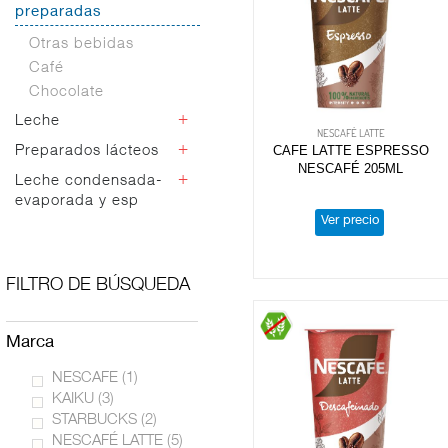
preparadas
Light
Natural
Otras bebidas
Sabores
Café
Chocolate
+
Leche
NESCAFÉ LATTE
+
CAFE LATTE ESPRESSO
Preparados lácteos
Cabra y oveja
NESCAFÉ 205ML
Leches especiales
+
Leche condensada-
Vegetal
evaporada y esp
Entera
Ver precio
Semidesnatada
Condensada
Desnatada
Evaporada
Sin lactosa
FILTRO DE BÚSQUEDA
Calcio
Omega
marca
Fibra
NESCAFE
(1)
KAIKU
(3)
STARBUCKS
(2)
NESCAFÉ LATTE
(5)