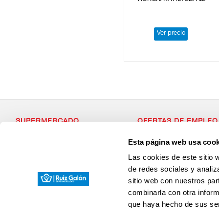
Ver precio
SUPERMERCADO
OFERTAS DE EMPLEO
Alimentación
Si estás dispuesto a forma
Esta página web usa cook
Desayuno y Merienda
con valores, que apuesta p
Lácteos
¡Envianos tu Curriculum Vit
Las cookies de este sitio 
Congelados
Carnicería
de redes sociales y analiz
Charcutería
sitio web con nuestros par
Quesos al Corte
Frutas y Verduras
combinarla con otra inform
Bebidas
que haya hecho de sus ser
Droguería y Limpieza
Perfumería e Higiene