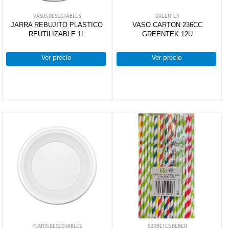
VASOS
VASOS DESECHABLES
GREENTEK
JARRA REBUJITO PLASTICO
VASO CARTON 236CC
DESECHABLES
(3)
CARNICERÍA
REUTILIZABLE 1L
GREENTEK 12U
GREENTEK
(3)
PLATOS
DESECHABLES
(1)
Ver precio
Ver precio
CHARCUTERÍA
SORBETES
BEBER
(1)
CUBIERTOS
PLASTICO
(1)
QUESOS
AL
Más marcas
CORTE
FRUTAS Y
VERDURAS
BEBIDAS
PLATOS DESECHABLES
SORBETES BEBER