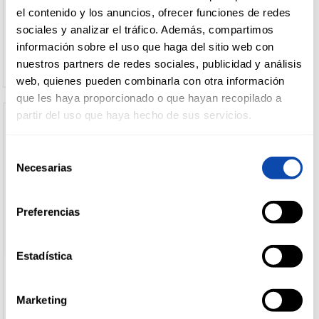
el contenido y los anuncios, ofrecer funciones de redes
sociales y analizar el tráfico. Además, compartimos
Ver precio
Ver precio
información sobre el uso que haga del sitio web con
nuestros partners de redes sociales, publicidad y análisis
web, quienes pueden combinarla con otra información
que les haya proporcionado o que hayan recopilado a
partir del uso que haya hecho de sus servicios.
Selección
Necesarias
de
consentimiento
Preferencias
Estadística
SELEX
GREENTEK
PALILLO ENFUND.SELEX 115
PLATO PLASTICO
UD
REUTILIZABLE 22CM 25U
Marketing