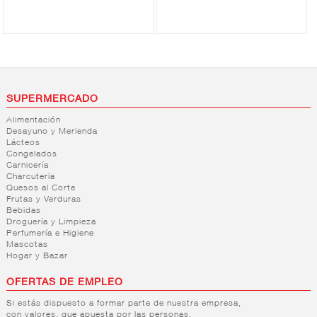
SUPERMERCADO
Alimentación
Desayuno y Merienda
Lácteos
Congelados
Carnicería
Charcutería
Quesos al Corte
Frutas y Verduras
Bebidas
Droguería y Limpieza
Perfumería e Higiene
Mascotas
Hogar y Bazar
OFERTAS DE EMPLEO
Si estás dispuesto a formar parte de nuestra empresa,
con valores, que apuesta por las personas,