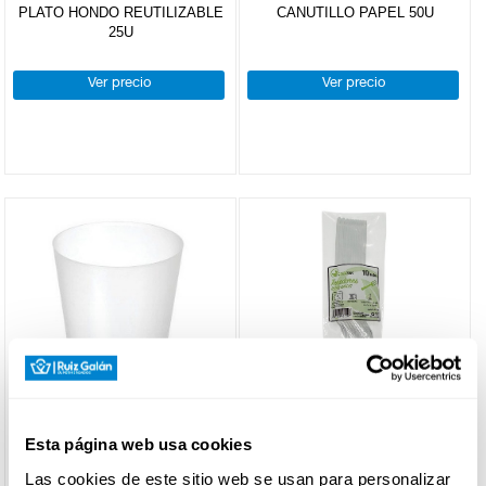
PLATO HONDO REUTILIZABLE
CANUTILLO PAPEL 50U
25U
DROGUERÍA
Y LIMPIEZA
Ver precio
Ver precio
PERFUMERÍA
E HIGIENE
MASCOTAS
HOGAR
Y
BAZAR
VASOS DESECHABLES
CUBIERTOS PLASTICO
Esta página web usa cookies
VASO SIDRA IRROMPIBLE 10U
TENEDOR
REUT.TRASPARENTE PACK-10
Las cookies de este sitio web se usan para personalizar