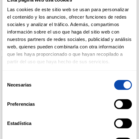
FRUTA ITALIANA
MIEL ARTESANAL EL
Verdura
MADROÑO KILO
Las cookies de este sitio web se usan para personalizar
envasada
DROGUERÍA
el contenido y los anuncios, ofrecer funciones de redes
Verdura
Y LIMPIEZA
sociales y analizar el tráfico. Además, compartimos
Ver precio
Ver precio
preparada
información sobre el uso que haga del sitio web con
nuestros partners de redes sociales, publicidad y análisis
PERFUMERÍA
web, quienes pueden combinarla con otra información
E HIGIENE
que les haya proporcionado o que hayan recopilado a
partir del uso que haya hecho de sus servicios.
MASCOTAS
Selección
Necesarias
de
consentimiento
HOGAR
Preferencias
Y
BAZAR
Estadística
NUECES