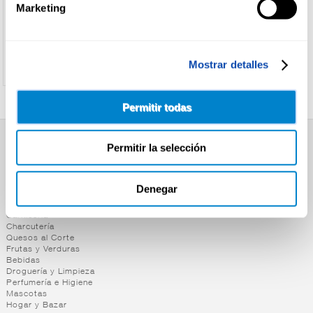
Marketing
Ver precio
Mostrar detalles
Permitir todas
Permitir la selección
SUPERMERCADO
Alimentación
Desayuno y Merienda
Denegar
Lácteos
Congelados
Carnicería
Charcutería
Quesos al Corte
Frutas y Verduras
Bebidas
Droguería y Limpieza
Perfumería e Higiene
Mascotas
Hogar y Bazar