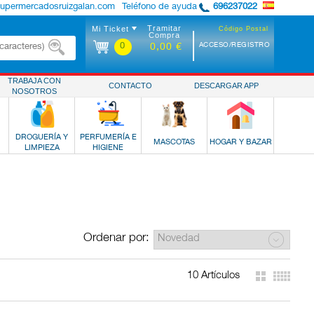
supermercadosruizgalan.com
Teléfono de ayuda
696237022
Tramitar
Mi Ticket
Código Postal
Compra
0
ACCESO/REGISTRO
0,00 €
TRABAJA CON
CONTACTO
DESCARGAR APP
NOSOTROS
DROGUERÍA Y
PERFUMERÍA E
MASCOTAS
HOGAR Y BAZAR
LIMPIEZA
HIGIENE
Ordenar por:
10 Artículos