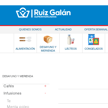
Saltar al contenido
QUIENES SOMOS
ACTUALIDAD
OFERTA SEMANAL
DESAYUNO Y
ALIMENTACIÓN
LÁCTEOS
CONGELADOS
MERIENDA
DESAYUNO Y MERIENDA
+
Cafés
-
Infusiones
Monodosis
Molido
Te
Soluble
Menta poleo