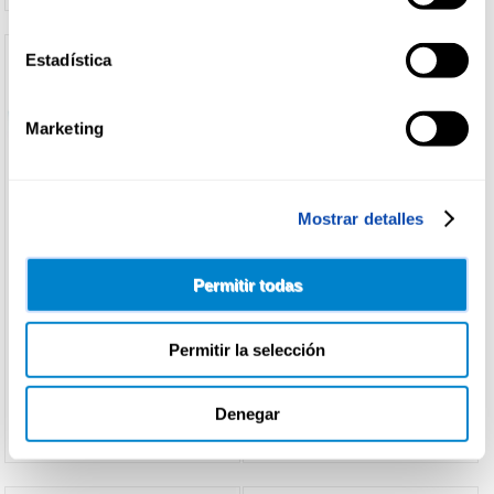
Estadística
Marketing
Mostrar detalles
POMPADOUR
ALTEZA
Permitir todas
MANZANILLA C/ANIS
COLA CABALLO SABOR LIMON
POMPADOUR 25U
ALTEZA 20U
Permitir la selección
Ver precio
Ver precio
Denegar