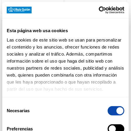
Esta página web usa cookies
Las cookies de este sitio web se usan para personalizar
el contenido y los anuncios, ofrecer funciones de redes
sociales y analizar el tráfico. Además, compartimos
información sobre el uso que haga del sitio web con
nuestros partners de redes sociales, publicidad y análisis
web, quienes pueden combinarla con otra información
que les haya proporcionado o que hayan recopilado a
POMPADOUR
POMPADOUR
partir del uso que haya hecho de sus servicios.
ROOIBOS C/VAINILLA
VALERIANA PLUS POMPADOUR
POMPADOUR 20U
20U
Selección
Ver precio
Ver precio
Necesarias
de
consentimiento
Preferencias