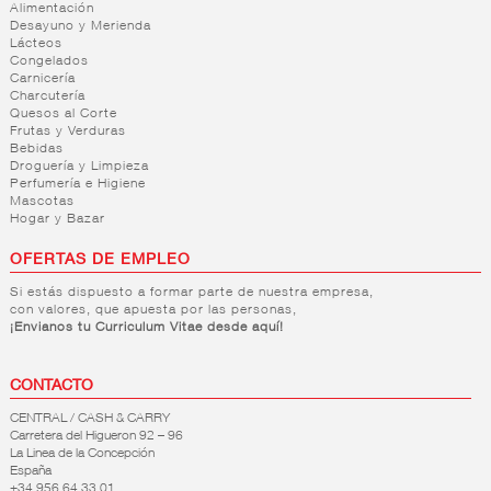
Alimentación
Desayuno y Merienda
Lácteos
Congelados
Carnicería
Charcutería
Quesos al Corte
Frutas y Verduras
Bebidas
Droguería y Limpieza
Perfumería e Higiene
Mascotas
Hogar y Bazar
OFERTAS DE EMPLEO
Si estás dispuesto a formar parte de nuestra empresa,
con valores, que apuesta por las personas,
¡Envianos tu Curriculum Vitae desde aquí!
CONTACTO
CENTRAL / CASH & CARRY
Carretera del Higueron 92 – 96
La Linea de la Concepción
España
+34 956 64 33 01