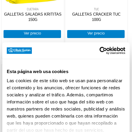
Obleas
CUETARA
TUC
Saladas
GALLETAS SALADAS KRITITAS
GALLETAS CRACKER TUC
CARNICERÍA
+
Panadería
150G
100G
+
Pastelería
Bocadillos
Ver precio
Ver precio
Pan
+
Frutos
Infantil
CHARCUTERÍA
molde
secos
Casera
Picos,
+
Dulces y
Reposteria
Pasas,
colines
bollos
ciruelas
y
+
Caramelos
Decoracion
QUESOS
y otros
Clásica
regañás
y chicles
reposteria
AL
Nueces,
Esta página web usa cookies
Salud
CORTE
Pan del
Preparados
+
Dulces
Caramelos
anacardos
Bolleria
dia
para
Las cookies de este sitio web se usan para personalizar
navideños
y
Chicles
fresca
Pan
postres
el contenido y los anuncios, ofrecer funciones de redes
piñones
+
Conserva
(salada-
Mantecados-
tostado,crackers
sociales y analizar el tráfico. Además, compartimos
FRUTAS Y
Semillas
fruta,mermelada
dulce)
hojaldres
y tostas
VERDURAS
información sobre el uso que haga del sitio web con
y miel
Almendras
Roscos-
Pan
nuestros partners de redes sociales, publicidad y análisis
alfajores
Cacahuetes
para
+
Cereales
Melocotón
web, quienes pueden combinarla con otra información
honear
Surtidos
Pistachos
Piña
+
Chocolates
Barritas
que les haya proporcionado o que hayan recopilado a
Mazapan-
BEBIDAS
Avellanas
tabletas
Mermeladas
Adultos
varios
partir del uso que haya hecho de sus servicios.
ALTEZA
Pipas