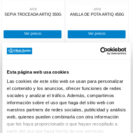
+
Carnicos
ARTIQ
ARTIQ
+
Patatas
Carnicos
SEPIA TROCEADA ARTIQ 350G
ANILLA DE POTA ARTIQ 450G
CARNICERÍA
congeladas
empanados
Croquetas
+
Helados
Patatas
Empanadillas
congeladas
Ver precio
Ver precio
+
Hielo
Tartas
Gratenes
CHARCUTERÍA
heladas
Hielo
Bombon
FILTRO DE
helado
BÚSQUEDA
Conos
QUESOS
AL
Tarrinas
Esta página web usa cookies
CORTE
Sandwiches
marca
Las cookies de este sitio web se usan para personalizar
Bloques
ARTIQ
(2)
el contenido y los anuncios, ofrecer funciones de redes
Polos
PESCANOVA
(1)
sociales y analizar el tráfico. Además, compartimos
FRUTAS Y
Varios
VERDURAS
información sobre el uso que haga del sitio web con
Frutas
nuestros partners de redes sociales, publicidad y análisis
heladas
web, quienes pueden combinarla con otra información
que les haya proporcionado o que hayan recopilado a
BEBIDAS
partir del uso que haya hecho de sus servicios.
PESCANOVA