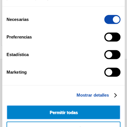
CALAMAR LIMPIO PESCANOVA
400G
Selección
DROGUERÍA
Y LIMPIEZA
Necesarias
de
Ver precio
consentimiento
Preferencias
PERFUMERÍA
E HIGIENE
Estadística
MASCOTAS
Marketing
SUPERMERCADO
Alimentación
Desayuno y Merienda
Lácteos
HOGAR
Congelados
Mostrar detalles
Y
Carnicería
BAZAR
Charcutería
Quesos al Corte
Permitir todas
Frutas y Verduras
Bebidas
Droguería y Limpieza
Perfumería e Higiene